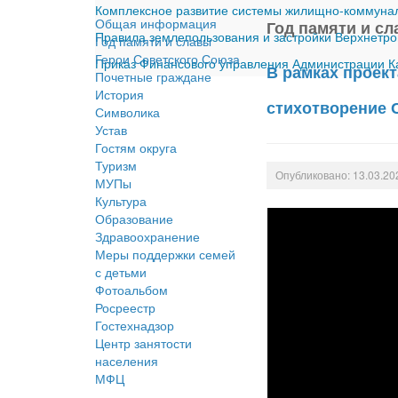
Комплексное развитие системы жилищно-коммуналь
Общая информация
Год памяти и с
Правила землепользования и застройки Верхнетро
Год памяти и славы
Герои Советского Союза
Приказ Финансового управления Администрации Ка
В рамках проек
Почетные граждане
История
стихотворение 
Символика
Устав
Гостям округа
Туризм
Опубликовано: 13.03.20
МУПы
Культура
Образование
Здравоохранение
Меры поддержки семей
с детьми
Фотоальбом
Росреестр
Гостехнадзор
Центр занятости
населения
МФЦ