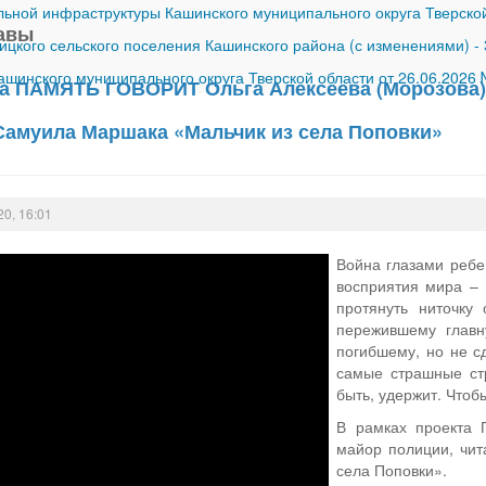
ной инфраструктуры Кашинского муниципального округа Тверской
лавы
ицкого сельского поселения Кашинского района (с изменениями)
-
шинского муниципального округа Тверской области от 26.06.2026
та ПАМЯТЬ ГОВОРИТ Ольга Алексеева (Морозова),
Самуила Маршака «Мальчик из села Поповки»
20, 16:01
Война глазами ребен
восприятия мира – 
протянуть ниточку
пережившему главн
погибшему, но не с
самые страшные стр
быть, удержит. Чтоб
В рамках проекта
майор полиции, чит
села Поповки».