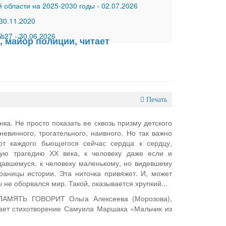
 области на 2025-2030 годы
-
02.07.2026
30.11.2020
 №27
-
30.06.2026
 майор полиции, читает
Печать
ка. Не просто показать ее сквозь призму детского
невинного, трогательного, наивного. Но так важно
 от каждого бьющегося сейчас сердца к сердцу,
ую трагедию ХХ века, к человеку даже если и
давшемуся, к человеку маленькому, но видевшему
аницы истории. Эта ниточка привяжет. И, может
ы не оборвался мир. Такой, оказывается хрупкий...
 ПАМЯТЬ ГОВОРИТ Ольга Алексеева (Морозова),
ает стихотворение Самуила Маршака «Мальчик из