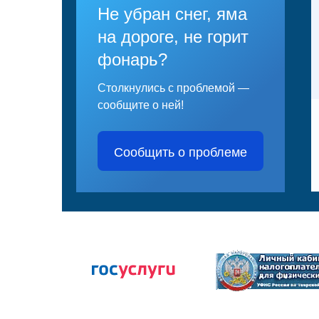
Не убран снег, яма
на дороге, не горит
фонарь?
Столкнулись с проблемой —
сообщите о ней!
Сообщить о проблеме