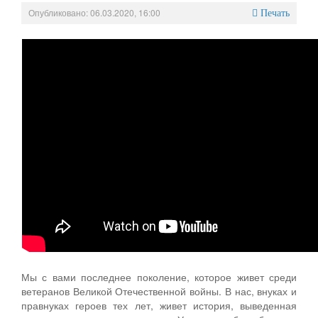
Опубликовано: 06.03.2020, 16:00
Персональные данные
Печать
Оценка регулирующего воздействия
Деятельность МУ
Нормативы градостроительного проектирования
Правила землепользования и застройки
Генеральные планы
Проекты планировки территории
Собрание депутатов
Городское поселение
Сельские поселения
Мы с вами последнее поколение, которое живет среди
ветеранов Великой Отечественной войны. В нас, внуках и
правнуках героев тех лет, живет история, выведенная