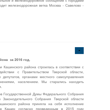
ильное и железнодорожное сообщение с городами
одит железнодорожная ветка Москва - Савелово -
она за 2016 год.
и Кашинского района строилась в соответствии с
ействии с Правительством Тверской области,
 депутатов, органами местного самоуправления
инениями, населением. Мы старались находить
я.
ов Государственной Думы Федерального Собрания
в Законодательного Собрания Тверской области
ашинского района приняла на себя исполнение
од Кашин согласно проведенным в 2015 году