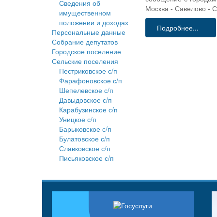
Сведения об
Москва - Савелово - 
имущественном
положении и доходах
Подробнее...
Персональные данные
Собрание депутатов
Городское поселение
Сельские поселения
Пестриковское с/п
Фарафоновское с/п
Шепелевское с/п
Давыдовское с/п
Карабузинское с/п
Уницкое с/п
Барыковское с/п
Булатовское с/п
Славковское с/п
Письяковское с/п