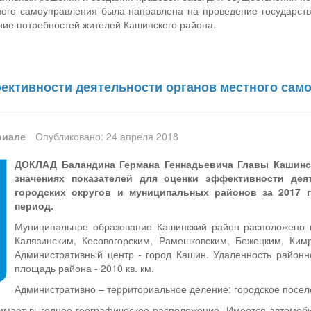
ного самоуправления была направлена на проведение государстве
ние потребностей жителей Кашинского района.
ективности деятельности органов местного сам
риале
Опубликовано: 24 апреля 2018
ДОКЛАД Баландина Германа Геннадьевича Главы Кашинск
значениях показателей для оценки эффективности дея
городских округов и муниципальных районов за 2017 г
период.
Муниципальное образование Кашинский район расположено на
Калязинским, Кесовогорским, Рамешковским, Бежецким, Ким
Административный центр - город Кашин. Удаленность районно
площадь района - 2010 кв. км.
Административно – территориальное деление: городское поселе
имает выгодное географическое расположение. Имеется автомоб