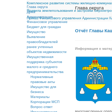
Комплексное развитие системы жилищно-коммуналь
Глава округа
Глава округа
Правила землепользования и застройки Верхнетро
Дума
Администрация
Приказ Финансового управления Администрации Ка
Финансовое управление
Бюджет для граждан
Отчёт Главы Каш
Имущество
Выявление
правообладателей
ранее учтенных
Информация о мате
объектов недвижимости
Имущественная
поддержка субъектов
малого и среднего
предпринимательства
Нормативные
правовые акты
Имущество для
бизнеса
Материалы
Корпорации МСП
Вопрос-ответ
многочисленных опер
Имущественная