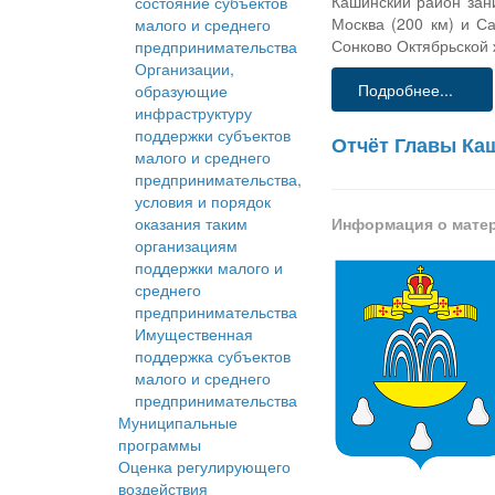
Кашинский район зан
состояние субъектов
Москва (200 км) и С
малого и среднего
Сонково Октябрьской 
предпринимательства
Организации,
Подробнее...
образующие
инфраструктуру
поддержки субъектов
Отчёт Главы Каш
малого и среднего
предпринимательства,
условия и порядок
оказания таким
Информация о мате
организациям
поддержки малого и
среднего
предпринимательства
Имущественная
поддержка субъектов
малого и среднего
предпринимательства
Муниципальные
программы
Оценка регулирующего
воздействия