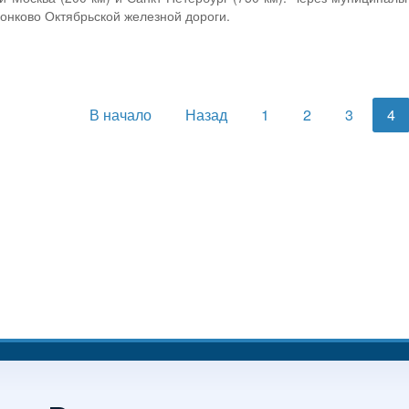
Сонково Октябрьской железной дороги.
В начало
Назад
1
2
3
4