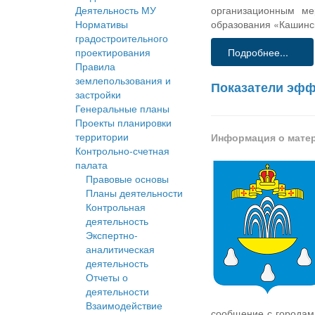
Деятельность МУ
организационным ме
Нормативы
образования «Кашинск
градостроительного
проектирования
Подробнее...
Правила
землепользования и
Показатели эфф
застройки
Генеральные планы
Проекты планировки
территории
Информация о мате
Контрольно-счетная
палата
Правовые основы
Планы деятельности
Контрольная
деятельность
Экспертно-
аналитическая
деятельность
Отчеты о
деятельности
Взаимодействие
сообщение с городами