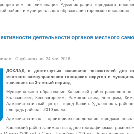
роприятиям по ликвидации Администрации городского посел
ий район» и муниципального образования городское поселение – 
ективности деятельности органов местного сам
риале
Опубликовано: 24 мая 2016
ДОКЛАД о достигнутых значениях показателей для о
местного самоуправления городских округов и муниципа
значениях на 3-летний период
Муниципальное образование Кашинский район расположено на
Калязинским, Кесовогорским, Рамешковским, Бежецким, Ким
Административный центр - город Кашин. Удаленность районно
площадь района - 2010 кв. км.
Административно – территориальное деление: городское поселе
Кашинский район занимает выгодное географическое располо
 Москва (200 км) и Санкт-Петербург (750 км). Через муниципал