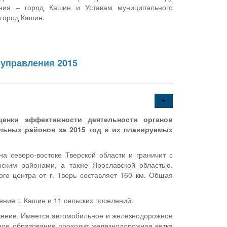
ения – город Кашин и Уставам муниципального
город Кашин.
оуправления 2015
ценки эффективности деятельности органов
льных районов за 2015 год и их планируемых
 северо-востоке Тверской области и граничит с
рским районами, а также Ярославской областью.
го центра от г. Тверь составляет 160 км. Общая
ние г. Кашин и 11 сельских поселений.
жение. Имеется автомобильное и железнодорожное
ьное образование проходит железнодорожная ветка