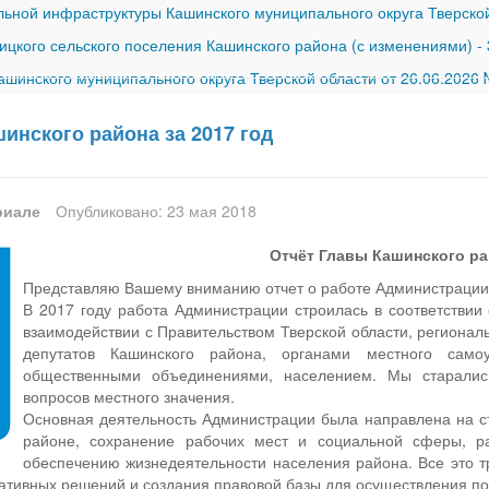
ной инфраструктуры Кашинского муниципального округа Тверской
ицкого сельского поселения Кашинского района (с изменениями)
-
шинского муниципального округа Тверской области от 26.06.2026
инского района за 2017 год
риале
Опубликовано: 23 мая 2018
Отчёт Главы Кашинского рай
Представляю Вашему вниманию отчет о работе Администрации 
В 2017 году работа Администрации строилась в соответствии
взаимодействии с Правительством Тверской области, региона
депутатов Кашинского района, органами местного самоу
общественными объединениями, населением. Мы старалис
вопросов местного значения.
Основная деятельность Администрации была направлена на с
районе, сохранение рабочих мест и социальной сферы, р
обеспечению жизнедеятельности населения района. Все это т
ативных решений и создания правовой базы для осуществления по