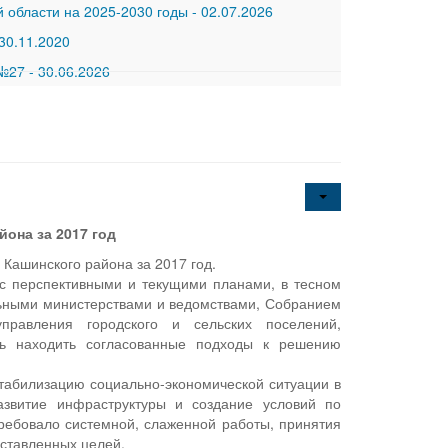
 области на 2025-2030 годы
-
02.07.2026
30.11.2020
 №27
-
30.06.2026
она за 2017 год
Кашинского района за 2017 год.
 с перспективными и текущими планами, в тесном
льными министерствами и ведомствами, Собранием
правления городского и сельских поселений,
ь находить согласованные подходы к решению
табилизацию социально-экономической ситуации в
азвитие инфраструктуры и создание условий по
ребовало системной, слаженной работы, принятия
ставленных целей.