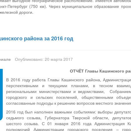
имает выгодное географическое расположение. Имеется автомоб
анкт-Петербург (750 км). Через муниципальное образование прох
железной дороги.
инского района за 2016 год
риале
Опубликовано: 20 марта 2017
ОТЧЁТ Главы Кашинского рай
В 2016 году работа Главы Кашинского района, Администраци
перспективными и текущими планами, в тесном взаимод
региональными министерствами и ведомствами, Собранием
городского и сельских поселений, общественными объед
согласованные подходы к решению вопросов местного значени
2016 год был наполнен важными событиями: выборы депутат
седьмого созыва, Губернатора Тверской области, депутато
шестого созыва. С 01 января 2016 года Администрация К
полномочий Администрации городского поселения – гор