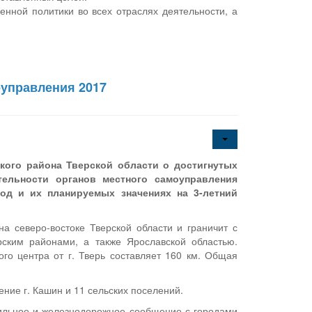
нной политики во всех отраслях деятельности, а
оуправления 2017
ого района Тверской области о достигнутых
тельности органов местного самоуправления
од и их планируемых значениях на 3-летний
 северо-востоке Тверской области и граничит с
рским районами, а также Ярославской областью.
го центра от г. Тверь составляет 160 км. Общая
ние г. Кашин и 11 сельских поселений.
ильное и железнодорожное сообщение с городами