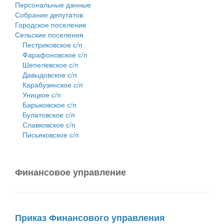
Персональные данные
Собрание депутатов
Городское поселение
Сельские поселения
Пестриковское с/п
Фарафоновское с/п
Шепелевское с/п
Давыдовское с/п
Карабузинское с/п
Уницкое с/п
Барыковское с/п
Булатовское с/п
Славковское с/п
Письяковское с/п
Финансовое управление
Приказ Финансового управления