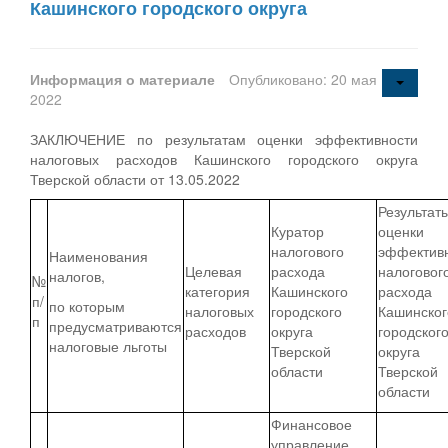
Кашинского городского округа
Информация о материале
Опубликовано: 20 мая
2022
ЗАКЛЮЧЕНИЕ по результатам оценки эффективности
налоговых расходов Кашинского городского округа
Тверской области от 13.05.2022
Результат
Куратор
оценки
налогового
эффектив
Наименования
Целевая
расхода
налоговог
налогов,
№
категория
Кашинского
расхода
п/
по которым
налоговых
городского
Кашинског
п
предусматриваются
расходов
округа
городског
налоговые льготы
Тверской
округа
области
Тверской
области
Финансовое
управление