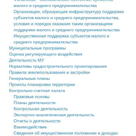
малого и среднего предпринимательства
Персональные данные
Организации, образующие инфраструктуру поддержки
субъектов малого и среднего предпринимательства,
Оценка регулирующего воздействия
условия и порядок оказания таким организациям
поддержки малого и среднего предпринимательства
Деятельность МУ
Имущественная поддержка субъектов малого и
среднего предпринимательства
Нормативы градостроительного проектирования
Муниципальные программы
Оценка регулирующего воздействия
Правила землепользования и застройки
Деятельность МУ
Нормативы градостроительного проектирования
Генеральные планы
Правила землепользования и застройки
Генеральные планы
Проекты планировки территории
Проекты планировки территории
Контрольно-счетная палата
Собрание депутатов
Правовые основы
Планы деятельности
Городское поселение
Контрольная деятельность
Экспертно-аналитическая деятельность
Сельские поселения
Отчеты о деятельности
Взаимодействие
Сведения об имущественном положении и доходах