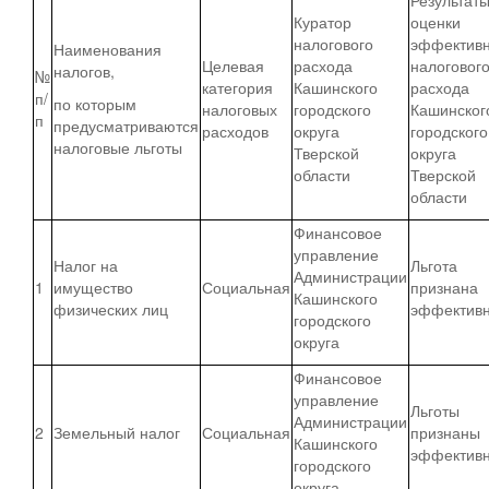
Куратор
оценки
налогового
эффективн
Наименования
Целевая
расхода
налоговог
налогов,
№
категория
Кашинского
расхода
п/
по которым
налоговых
городского
Кашинског
п
предусматриваются
расходов
округа
городского
налоговые льготы
Тверской
округа
области
Тверской
области
Финансовое
управление
Налог на
Льгота
Администрации
1
имущество
Социальная
признана
Кашинского
физических лиц
эффектив
городского
округа
Финансовое
управление
Льготы
Администрации
2
Земельный налог
Социальная
признаны
Кашинского
эффектив
городского
округа