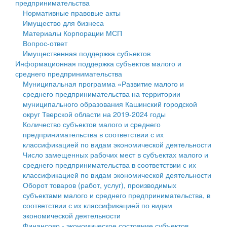
предпринимательства
Нормативные правовые акты
Государственные услуги
Символика
муниципального округа Тверской области
Финансовое управление
Имущество для бизнеса
Материалы Корпорации МСП
Промышленность и АПК
Устав
Администрация Кашинского муниципального округа
Бюджет для граждан
Вопрос-ответ
Имущественная поддержка субъектов
Экономика и бизнес
Гостям округа
Тверской области
Имущество
Информационная поддержка субъектов малого и
среднего предпринимательства
...
Туризм
Управление сельскими территориями
Выявление правообладателей ранее учтенных
Муниципальная программа «Развитие малого и
среднего предпринимательства на территории
Культура
Открытые данные
объектов недвижимости
муниципального образования Кашинский городской
округ Тверской области на 2019-2024 годы
Образование
Работа с обращениями граждан
Имущественная поддержка субъектов малого и
Количество субъектов малого и среднего
предпринимательства в соответствии с их
Здравоохранение
Муниципальный контроль
среднего предпринимательства
классификацией по видам экономической деятельности
Число замещенных рабочих мест в субъектах малого и
Социальная защита
Муниципальные услуги
Информационная поддержка субъектов малого и
среднего предпринимательства в соответствии с их
классификацией по видам экономической деятельности
Фотоальбом
Проекты административных регламентов
среднего предпринимательства
Оборот товаров (работ, услуг), производимых
субъектами малого и среднего предпринимательства, в
Антимонопольный комплаенс
Муниципальные программы
соответствии с их классификацией по видам
экономической деятельности
Противодействие коррупции
Контрольно-счетная палата
Финансово - экономическое состояние субъектов