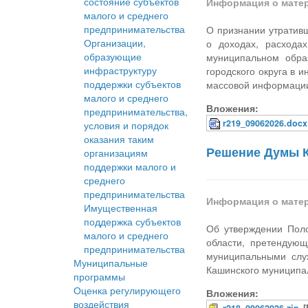
состояние субъектов
Информация о мате
малого и среднего
предпринимательства
О признании утратив
Организации,
о доходах, расхода
образующие
муниципальном обра
инфраструктуру
городского округа в
поддержки субъектов
массовой информации
малого и среднего
Вложения:
предпринимательства,
r219_09062026.docx
условия и порядок
оказания таким
Решение Думы К
организациям
поддержки малого и
среднего
предпринимательства
Информация о мате
Имущественная
поддержка субъектов
Об утверждении Пол
малого и среднего
области, претендую
предпринимательства
муниципальными слу
Муниципальные
Кашинского муниципал
программы
Оценка регулирующего
Вложения:
воздействия