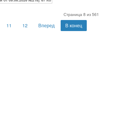
 от 09.06.2026 №218]
67 Кб
Страница 8 из 561
11
12
Вперед
В конец