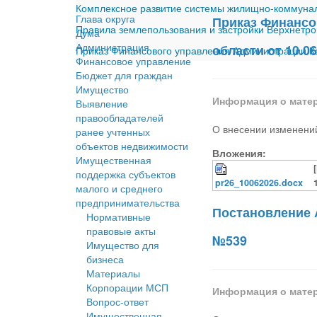
Комплексное развитие системы жилищно-коммуналь
Глава округа
Приказ Финансо
Правила землепользования и застройки Верхнетро
Дума
Администрация
области от 10.0
Приказ Финансового управления Администрации Ка
Финансовое управление
Бюджет для граждан
Имущество
Информация о мате
Выявление
правообладателей
О внесении изменений
ранее учтенных
объектов недвижимости
Вложения:
Имущественная
поддержка субъектов
pr26_10062026.docx
малого и среднего
предпринимательства
Постановление 
Нормативные
правовые акты
№539
Имущество для
бизнеса
Материалы
Корпорации МСП
Информация о мате
Вопрос-ответ
Имущественная