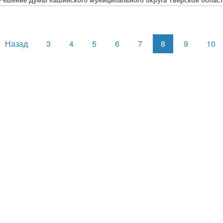
[Решение Думы Кашинского муниципального округа Тверской области
Назад
3
4
5
6
7
8
9
10