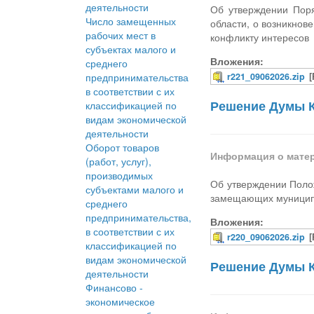
деятельности
Об утверждении Пор
Число замещенных
области, о возникнов
рабочих мест в
конфликту интересов
субъектах малого и
Вложения:
среднего
предпринимательства
r221_09062026.zip
в соответствии с их
Решение Думы К
классификацией по
видам экономической
деятельности
Оборот товаров
Информация о мате
(работ, услуг),
производимых
Об утверждении Поло
субъектами малого и
замещающих муниципа
среднего
предпринимательства,
Вложения:
в соответствии с их
r220_09062026.zip
классификацией по
видам экономической
Решение Думы К
деятельности
Финансово -
экономическое