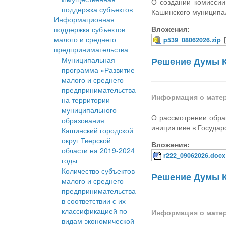
О создании комиссии
поддержка субъектов
Кашинского муниципал
Информационная
Вложения:
поддержка субъектов
малого и среднего
p539_08062026.zip
предпринимательства
Муниципальная
Решение Думы К
программа «Развитие
малого и среднего
предпринимательства
Информация о мате
на территории
муниципального
О рассмотрении обра
образования
инициативе в Госуда
Кашинский городской
округ Тверской
Вложения:
области на 2019-2024
r222_09062026.docx
годы
Количество субъектов
Решение Думы К
малого и среднего
предпринимательства
в соответствии с их
классификацией по
Информация о мате
видам экономической