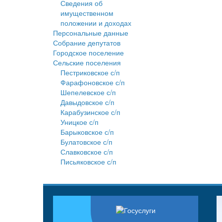
Сведения об
имущественном
положении и доходах
Персональные данные
Собрание депутатов
Городское поселение
Сельские поселения
Пестриковское с/п
Фарафоновское с/п
Шепелевское с/п
Давыдовское с/п
Карабузинское с/п
Уницкое с/п
Барыковское с/п
Булатовское с/п
Славковское с/п
Письяковское с/п