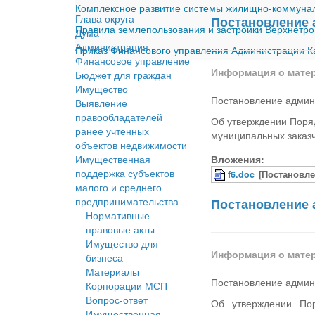
Комплексное развитие системы жилищно-коммуналь
Глава округа
Постановление 
Правила землепользования и застройки Верхнетро
Дума
Администрация
Приказ Финансового управления Администрации Ка
Финансовое управление
Информация о мате
Бюджет для граждан
Имущество
Постановление админ
Выявление
правообладателей
Об утверждении Поряд
ранее учтенных
муниципальных заказ
объектов недвижимости
Имущественная
Вложения:
поддержка субъектов
f6.doc
[Постановле
малого и среднего
предпринимательства
Постановление 
Нормативные
правовые акты
Имущество для
Информация о мате
бизнеса
Материалы
Постановление админ
Корпорации МСП
Вопрос-ответ
Об утверждении Пор
Имущественная