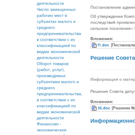
деятельности
Постановление админ
Число замещенных
рабочих мест в
Об утверждении Компл
субъектах малого и
последствий проявле
среднего
сельское поселение» 
предпринимательства
Вложения:
в соответствии с их
классификацией по
f1.doc
[Постановле
видам экономической
Решение Совета 
деятельности
Оборот товаров
(работ, услуг),
производимых
Информация о мате
субъектами малого и
среднего
Решение Совета депут
предпринимательства,
в соответствии с их
Вложения:
классификацией по
35.doc
[Решение № 
видам экономической
деятельности
Информационное
Финансово -
экономическое