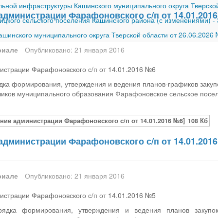
ной инфраструктуры Кашинского муниципального округа Тверской
администрации Фарафоновского с/п от 14.01.201
ицкого сельского поселения Кашинского района (с изменениями)
-
шинского муниципального округа Тверской области от 26.06.2026
риале
Опубликовано: 21 января 2016
истрации Фарафоновского с/п от 14.01.2016 №6
ка формирования, утверждения и ведения планов-графиков закупок
чиков муниципального образования Фарафоновское сельское посел
ние администрации Фарафоновского с/п от 14.01.2016 №6]
108 Кб
администрации Фарафоновского с/п от 14.01.201
риале
Опубликовано: 21 января 2016
истрации Фарафоновского с/п от 14.01.2016 №5
ядка формирования, утверждения и ведения планов закупок