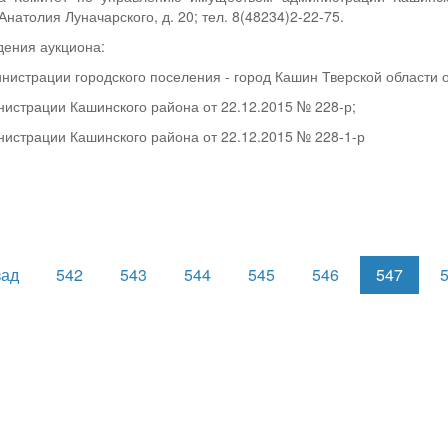
 Анатолия Луначарского, д. 20; тел. 8(48234)2-22-75.
дения аукциона:
нистрации городского поселения - город Кашин Тверской области о
истрации Кашинского района от 22.12.2015 № 228-р;
истрации Кашинского района от 22.12.2015 № 228-1-р
зад
542
543
544
545
546
547