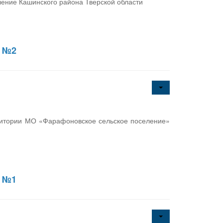
ение Кашинского района Тверской области
6 №2
ритории МО «Фарафоновское сельское поселение»
6 №1