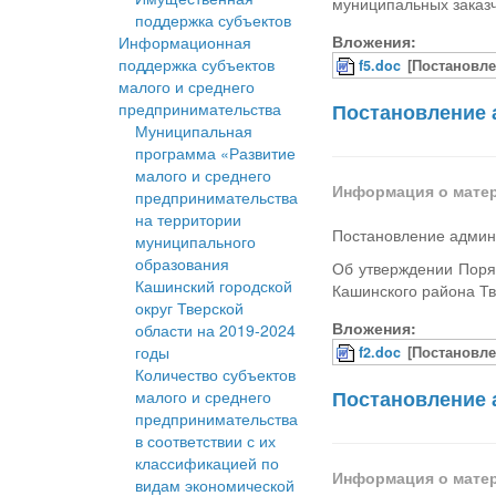
муниципальных заказ
поддержка субъектов
Вложения:
Информационная
поддержка субъектов
f5.doc
[Постановле
малого и среднего
предпринимательства
Постановление 
Муниципальная
программа «Развитие
малого и среднего
Информация о мате
предпринимательства
на территории
Постановление админ
муниципального
образования
Об утверждении Поря
Кашинский городской
Кашинского района Тв
округ Тверской
Вложения:
области на 2019-2024
годы
f2.doc
[Постановле
Количество субъектов
Постановление 
малого и среднего
предпринимательства
в соответствии с их
классификацией по
Информация о мате
видам экономической