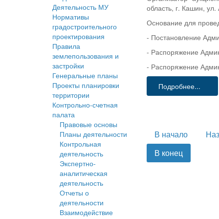
Деятельность МУ
область, г. Кашин, ул.
Нормативы
Основание для прове
градостроительного
проектирования
- Постановление Адми
Правила
- Распоряжение Админ
землепользования и
застройки
- Распоряжение Админ
Генеральные планы
Проекты планировки
Подробнее...
территории
Контрольно-счетная
палата
Правовые основы
В начало
На
Планы деятельности
Контрольная
В конец
деятельность
Экспертно-
аналитическая
деятельность
Отчеты о
деятельности
Взаимодействие