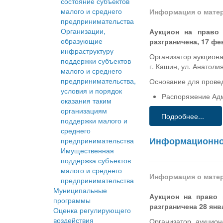
состояние субъектов
малого и среднего
Информация о мате
предпринимательства
Организации,
Аукцион на право 
образующие
разграничена, 17 фев
инфраструктуру
Организатор аукциона
поддержки субъектов
г. Кашин, ул. Анатолия
малого и среднего
предпринимательства,
Основание для прове
условия и порядок
Распоряжение Адм
оказания таким
организациям
Подробнее...
поддержки малого и
среднего
Информационное
предпринимательства
Имущественная
поддержка субъектов
малого и среднего
Информация о мате
предпринимательства
Муниципальные
Аукцион на право 
программы
разграничена 28 янва
Оценка регулирующего
воздействия
Организатор аукцио