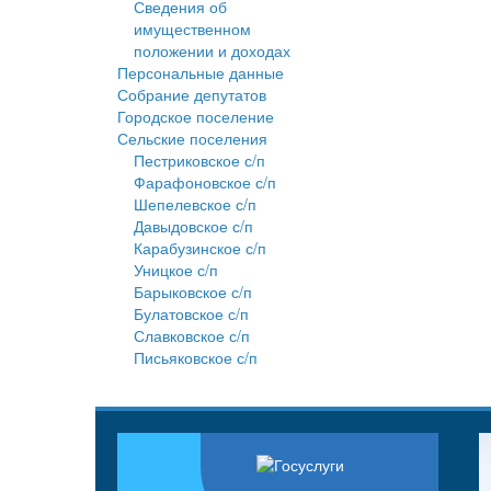
Сведения об
имущественном
положении и доходах
Персональные данные
Собрание депутатов
Городское поселение
Сельские поселения
Пестриковское с/п
Фарафоновское с/п
Шепелевское с/п
Давыдовское с/п
Карабузинское с/п
Уницкое с/п
Барыковское с/п
Булатовское с/п
Славковское с/п
Письяковское с/п