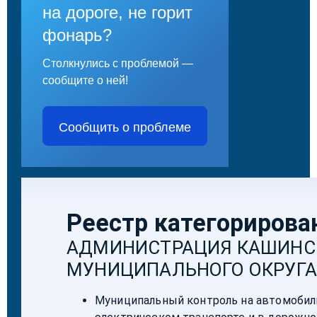
на дороге, не горит
фонарь?
Столкнулись с проблемой —
сообщите о ней!
Сообщить о проблеме