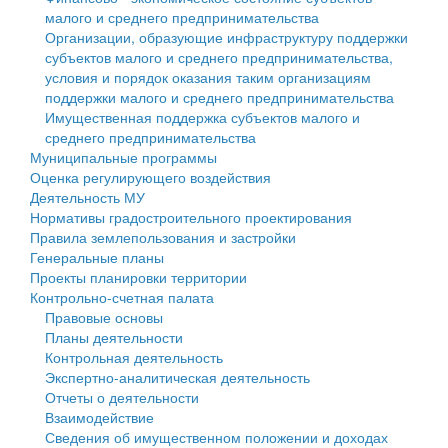
малого и среднего предпринимательства
Персональные данные
Организации, образующие инфраструктуру поддержки
субъектов малого и среднего предпринимательства,
Оценка регулирующего воздействия
условия и порядок оказания таким организациям
поддержки малого и среднего предпринимательства
Деятельность МУ
Имущественная поддержка субъектов малого и
среднего предпринимательства
Нормативы градостроительного проектирования
Муниципальные программы
Оценка регулирующего воздействия
Правила землепользования и застройки
Деятельность МУ
Нормативы градостроительного проектирования
Генеральные планы
Правила землепользования и застройки
Генеральные планы
Проекты планировки территории
Проекты планировки территории
Контрольно-счетная палата
Собрание депутатов
Правовые основы
Планы деятельности
Городское поселение
Контрольная деятельность
Экспертно-аналитическая деятельность
Сельские поселения
Отчеты о деятельности
Взаимодействие
Сведения об имущественном положении и доходах