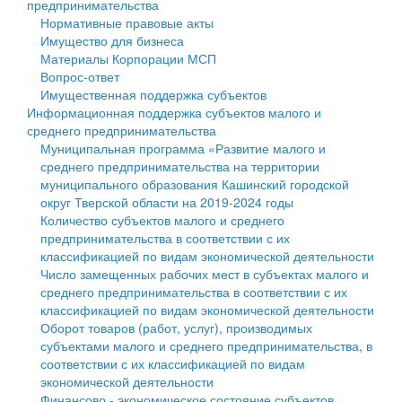
предпринимательства
Нормативные правовые акты
Государственные услуги
Символика
муниципального округа Тверской области
Финансовое управление
Имущество для бизнеса
Материалы Корпорации МСП
Промышленность и АПК
Устав
Администрация Кашинского муниципального округа
Бюджет для граждан
Вопрос-ответ
Имущественная поддержка субъектов
Экономика и бизнес
Гостям округа
Тверской области
Имущество
Информационная поддержка субъектов малого и
среднего предпринимательства
...
Туризм
Управление сельскими территориями
Выявление правообладателей ранее учтенных
Муниципальная программа «Развитие малого и
среднего предпринимательства на территории
Культура
Открытые данные
объектов недвижимости
муниципального образования Кашинский городской
округ Тверской области на 2019-2024 годы
Образование
Работа с обращениями граждан
Имущественная поддержка субъектов малого и
Количество субъектов малого и среднего
предпринимательства в соответствии с их
Здравоохранение
Муниципальный контроль
среднего предпринимательства
классификацией по видам экономической деятельности
Число замещенных рабочих мест в субъектах малого и
Социальная защита
Муниципальные услуги
Информационная поддержка субъектов малого и
среднего предпринимательства в соответствии с их
классификацией по видам экономической деятельности
Фотоальбом
Проекты административных регламентов
среднего предпринимательства
Оборот товаров (работ, услуг), производимых
субъектами малого и среднего предпринимательства, в
Антимонопольный комплаенс
Муниципальные программы
соответствии с их классификацией по видам
экономической деятельности
Противодействие коррупции
Контрольно-счетная палата
Финансово - экономическое состояние субъектов