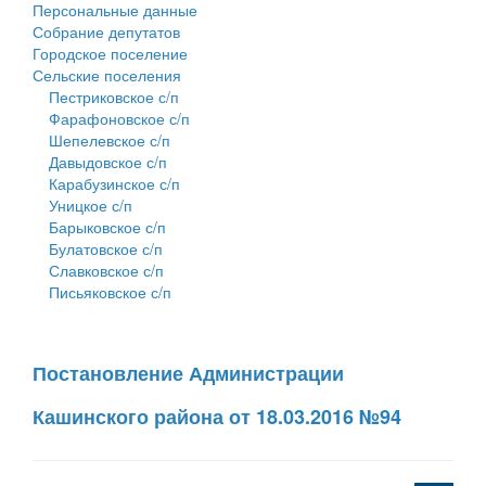
Персональные данные
Собрание депутатов
Городское поселение
Сельские поселения
Пестриковское с/п
Фарафоновское с/п
Шепелевское с/п
Давыдовское с/п
Карабузинское с/п
Уницкое с/п
Барыковское с/п
Булатовское с/п
Славковское с/п
Письяковское с/п
Постановление Администрации
Кашинского района от 18.03.2016 №94