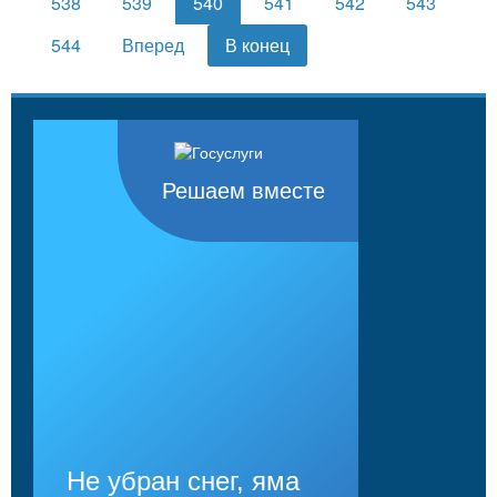
538
539
540
541
542
543
544
Вперед
В конец
Решаем вместе
Не убран снег, яма