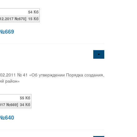
54 Кб
2.2017 №670]
15 Кб
 №669
.02.2011 № 41 «Об утверждении Порядка создания,
кий район»
55 Кб
017 №669]
34 Кб
 №640