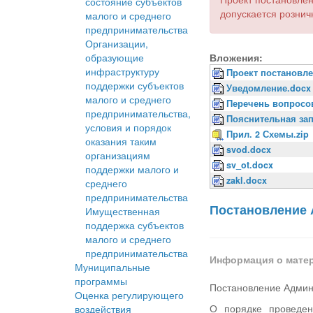
состояние субъектов
допускается рознич
малого и среднего
предпринимательства
Организации,
образующие
Вложения:
инфраструктуру
Проект постановле
поддержки субъектов
Уведомление.docx
малого и среднего
Перечень вопросо
предпринимательства,
Пояснительная зап
условия и порядок
Прил. 2 Схемы.zip
оказания таким
svod.docx
организациям
sv_ot.docx
поддержки малого и
zakl.docx
среднего
предпринимательства
Постановление 
Имущественная
поддержка субъектов
малого и среднего
предпринимательства
Информация о мате
Муниципальные
программы
Постановление Админ
Оценка регулирующего
О порядке проведен
воздействия