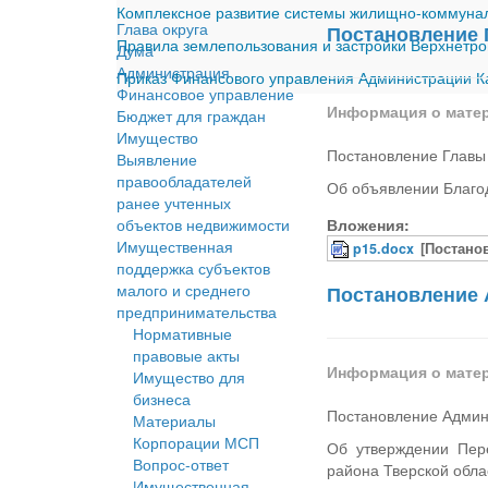
Комплексное развитие системы жилищно-коммуналь
Глава округа
Постановление 
Правила землепользования и застройки Верхнетро
Дума
Администрация
Приказ Финансового управления Администрации Ка
Финансовое управление
Информация о мате
Бюджет для граждан
Имущество
Постановление Главы
Выявление
правообладателей
Об объявлении Благо
ранее учтенных
объектов недвижимости
Вложения:
Имущественная
p15.docx
[Постано
поддержка субъектов
малого и среднего
Постановление 
предпринимательства
Нормативные
правовые акты
Информация о мате
Имущество для
бизнеса
Постановление Админ
Материалы
Корпорации МСП
Об утверждении Пер
Вопрос-ответ
района Тверской обла
Имущественная