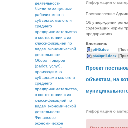
Информация о мате
деятельности
Число замещенных
Постановление Админ
рабочих мест в
субъектах малого и
Об утверждении регла
среднего
содержащих нормы тр
предпринимательства
предприятиях
в соответствии с их
классификацией по
Вложения:
видам экономической
p640.doc
[Пос
деятельности
p640pril.docx
[При
Оборот товаров
(работ, услуг),
Проект постано
производимых
субъектами малого и
объектам, на к
среднего
предпринимательства,
муниципального
в соответствии с их
классификацией по
видам экономической
Информация о мате
деятельности
Финансово -
экономическое
Проект постановлен