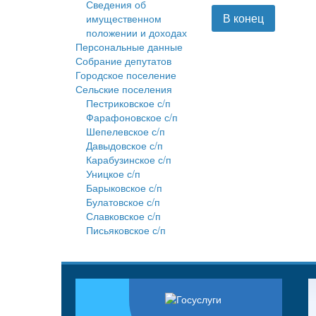
Сведения об
В конец
имущественном
положении и доходах
Персональные данные
Собрание депутатов
Городское поселение
Сельские поселения
Пестриковское с/п
Фарафоновское с/п
Шепелевское с/п
Давыдовское с/п
Карабузинское с/п
Уницкое с/п
Барыковское с/п
Булатовское с/п
Славковское с/п
Письяковское с/п