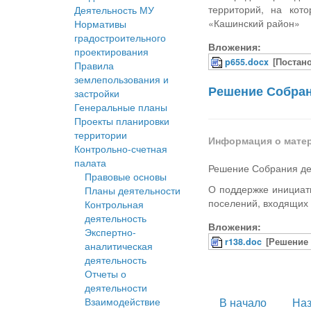
территорий, на кот
Деятельность МУ
«Кашинский район»
Нормативы
градостроительного
Вложения:
проектирования
p655.docx
[Постан
Правила
землепользования и
Решение Собрани
застройки
Генеральные планы
Проекты планировки
территории
Информация о мате
Контрольно-счетная
палата
Решение Собрания деп
Правовые основы
О поддержке инициати
Планы деятельности
поселений, входящих 
Контрольная
деятельность
Вложения:
Экспертно-
r138.doc
[Решение 
аналитическая
деятельность
Отчеты о
деятельности
Взаимодействие
В начало
На