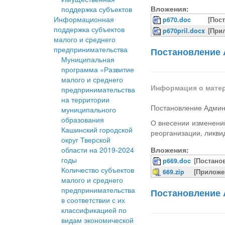
Вложения:
поддержка субъектов
Информационная
p670.doc
[Пос
поддержка субъектов
p670pril.docx
[При
малого и среднего
предпринимательства
Постановление 
Муниципальная
программа «Развитие
малого и среднего
Информация о мате
предпринимательства
на территории
Постановление Админ
муниципального
образования
О внесении изменений
Кашинский городской
реорганизации, ликв
округ Тверской
области на 2019-2024
Вложения:
годы
p669.doc
[Постано
Количество субъектов
669.zip
[Приложе
малого и среднего
предпринимательства
Постановление 
в соответствии с их
классификацией по
видам экономической