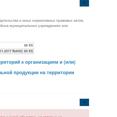
дательства и иных нормативных правовых актов,
айона муниципальных учреждениях или
56 Кб
1.2017 №640]
60 Кб
риторий к организациям и (или)
льной продукции на территории
×
м и (или) объектам, на которых не