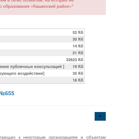
го образования «Кашинский район»"
52 Кб
30 Кб
14 Кб
21 Кб
32623 Кб
ения публичных консультаций ]
19 Кб
ирующего воздействия]
35 Кб
18 Кб
 №655
гающих к некоторым организациям и объектам