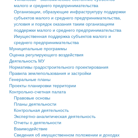
малого и среднего предпринимательства
Персональные данные
Организации, образующие инфраструктуру поддержки
субъектов малого и среднего предпринимательства,
Оценка регулирующего воздействия
условия и порядок оказания таким организациям
поддержки малого и среднего предпринимательства
Деятельность МУ
Имущественная поддержка субъектов малого и
среднего предпринимательства
Нормативы градостроительного проектирования
Муниципальные программы
Оценка регулирующего воздействия
Правила землепользования и застройки
Деятельность МУ
Нормативы градостроительного проектирования
Генеральные планы
Правила землепользования и застройки
Генеральные планы
Проекты планировки территории
Проекты планировки территории
Контрольно-счетная палата
Собрание депутатов
Правовые основы
Планы деятельности
Городское поселение
Контрольная деятельность
Экспертно-аналитическая деятельность
Сельские поселения
Отчеты о деятельности
Взаимодействие
Сведения об имущественном положении и доходах