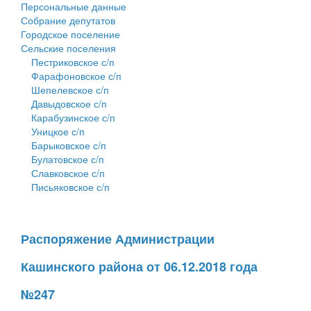
Персональные данные
Собрание депутатов
Городское поселение
Сельские поселения
Пестриковское с/п
Фарафоновское с/п
Шепелевское с/п
Давыдовское с/п
Карабузинское с/п
Уницкое с/п
Барыковское с/п
Булатовское с/п
Славковское с/п
Письяковское с/п
Распоряжение Администрации
Кашинского района от 06.12.2018 года
№247