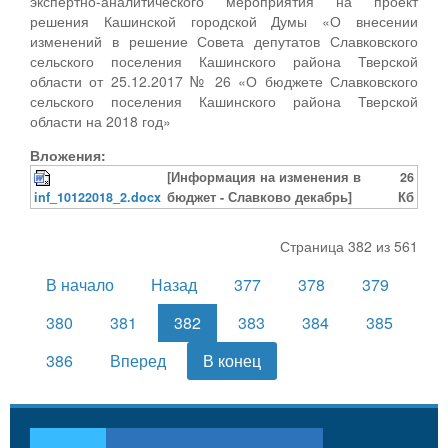
экспертно-аналитического мероприятия на проект
решения Кашинской городской Думы «О внесении
изменений в решение Совета депутатов Славковского
сельского поселения Кашинского района Тверской
области от 25.12.2017 № 26 «О бюджете Славковского
сельского поселения Кашинского района Тверской
области на 2018 год»
Вложения:
[Информация на изменения в
26
inf_10122018_2.docx
бюджет - Славково декабрь]
Кб
Страница 382 из 561
В начало
Назад
377
378
379
380
381
382
383
384
385
386
Вперед
В конец