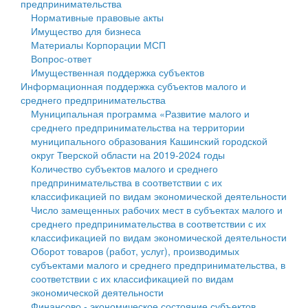
предпринимательства
Нормативные правовые акты
Государственные услуги
Символика
муниципального округа Тверской области
Финансовое управление
Имущество для бизнеса
Материалы Корпорации МСП
Промышленность и АПК
Устав
Администрация Кашинского муниципального округа
Бюджет для граждан
Вопрос-ответ
Имущественная поддержка субъектов
Экономика и бизнес
Гостям округа
Тверской области
Имущество
Информационная поддержка субъектов малого и
среднего предпринимательства
...
Туризм
Управление сельскими территориями
Выявление правообладателей ранее учтенных
Муниципальная программа «Развитие малого и
среднего предпринимательства на территории
Культура
Открытые данные
объектов недвижимости
муниципального образования Кашинский городской
округ Тверской области на 2019-2024 годы
Образование
Работа с обращениями граждан
Имущественная поддержка субъектов малого и
Количество субъектов малого и среднего
предпринимательства в соответствии с их
Здравоохранение
Муниципальный контроль
среднего предпринимательства
классификацией по видам экономической деятельности
Число замещенных рабочих мест в субъектах малого и
Социальная защита
Муниципальные услуги
Информационная поддержка субъектов малого и
среднего предпринимательства в соответствии с их
классификацией по видам экономической деятельности
Фотоальбом
Проекты административных регламентов
среднего предпринимательства
Оборот товаров (работ, услуг), производимых
субъектами малого и среднего предпринимательства, в
Антимонопольный комплаенс
Муниципальные программы
соответствии с их классификацией по видам
экономической деятельности
Противодействие коррупции
Контрольно-счетная палата
Финансово - экономическое состояние субъектов