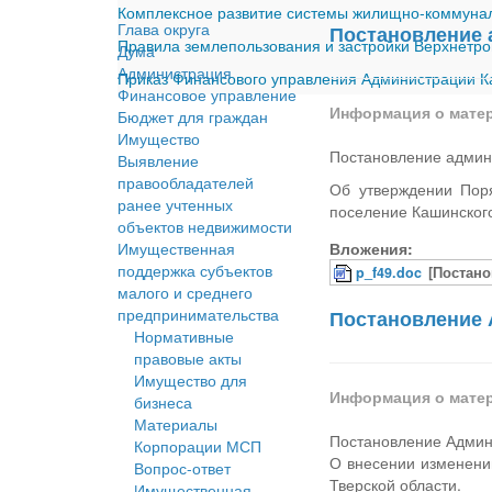
Комплексное развитие системы жилищно-коммуналь
Глава округа
Постановление 
Правила землепользования и застройки Верхнетро
Дума
Администрация
Приказ Финансового управления Администрации Ка
Финансовое управление
Информация о мате
Бюджет для граждан
Имущество
Постановление админ
Выявление
правообладателей
Об утверждении Пор
ранее учтенных
поселение Кашинского
объектов недвижимости
Имущественная
Вложения:
поддержка субъектов
p_f49.doc
[Постано
малого и среднего
предпринимательства
Постановление А
Нормативные
правовые акты
Имущество для
Информация о мате
бизнеса
Материалы
Постановление Админи
Корпорации МСП
О внесении изменени
Вопрос-ответ
Тверской области.
Имущественная