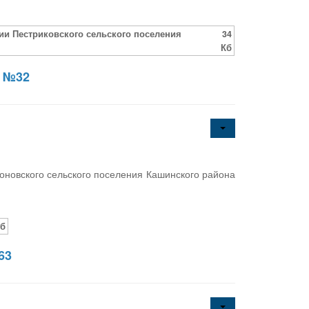
и Пестриковского сельского поселения
34
Кб
6 №32
новского сельского поселения Кашинского района
Кб
63