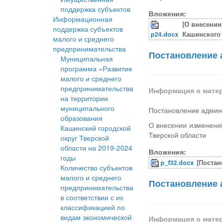
поддержка субъектов
Вложения:
Информационная
[О внесени
поддержка субъектов
p24.docx
Кашинского 
малого и среднего
предпринимательства
Постановление 
Муниципальная
программа «Развитие
малого и среднего
предпринимательства
Информация о мате
на территории
муниципального
Постановление админ
образования
О внесении изменени
Кашинский городской
Тверской области
округ Тверской
области на 2019-2024
Вложения:
годы
p_f32.docx
[Постан
Количество субъектов
малого и среднего
Постановление 
предпринимательства
в соответствии с их
классификацией по
видам экономической
Информация о мате