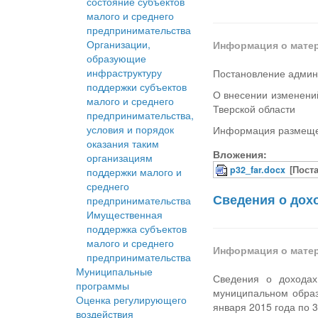
состояние субъектов
малого и среднего
предпринимательства
Организации,
Информация о мате
образующие
инфраструктуру
Постановление админи
поддержки субъектов
О внесении изменени
малого и среднего
Тверской области
предпринимательства,
условия и порядок
Информация размеще
оказания таким
Вложения:
организациям
p32_far.docx
[Пост
поддержки малого и
среднего
Сведения о дохо
предпринимательства
Имущественная
поддержка субъектов
малого и среднего
Информация о мате
предпринимательства
Муниципальные
Сведения о доходах
программы
муниципальном образ
Оценка регулирующего
января 2015 года по 
воздействия