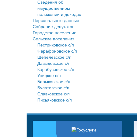
Сведения об
имущественном
положении и доходах
Персональные данные
Собрание депутатов
Городское поселение
Сельские поселения
Пестриковское с/п
Фарафоновское с/п
Шепелевское с/п
Давыдовское с/п
Карабузинское с/п
Уницкое с/п
Барыковское с/п
Булатовское с/п
Славковское с/п
Письяковское с/п