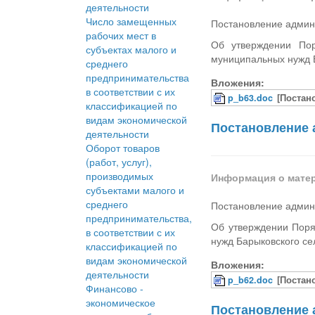
деятельности
Число замещенных
Постановление админи
рабочих мест в
Об утверждении Пор
субъектах малого и
муниципальных нужд 
среднего
предпринимательства
Вложения:
в соответствии с их
p_b63.doc
[Постан
классификацией по
видам экономической
Постановление 
деятельности
Оборот товаров
(работ, услуг),
производимых
Информация о мате
субъектами малого и
среднего
Постановление админи
предпринимательства,
Об утверждении Поря
в соответствии с их
нужд Барыковского се
классификацией по
видам экономической
Вложения:
деятельности
p_b62.doc
[Постан
Финансово -
экономическое
Постановление 