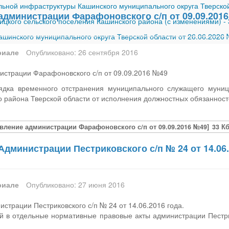
ной инфраструктуры Кашинского муниципального округа Тверской
администрации Фарафоновского с/п от 09.09.201
ицкого сельского поселения Кашинского района (с изменениями)
-
шинского муниципального округа Тверской области от 26.06.2026
риале
Опубликовано: 26 сентября 2016
истрации Фарафоновского с/п от 09.09.2016 №49
ядка временного отстранения муниципального служащего муниц
 района Тверской области от исполнения должностных обязаннос
вление администрации Фарафоновского с/п от 09.09.2016 №49]
33 К
дминистрации Пестриковского с/п № 24 от 14.06.
риале
Опубликовано: 27 июня 2016
страции Пестриковского с/п № 24 от 14.06.2016 года.
й в отдельные нормативные правовые акты администрации Пестри