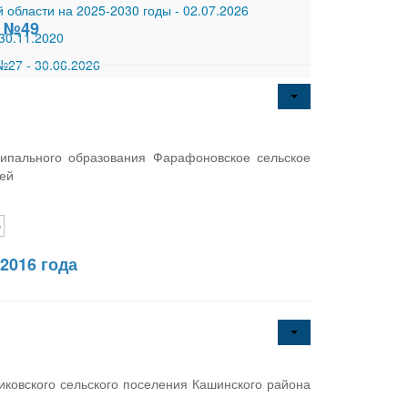
 области на 2025-2030 годы
-
02.07.2026
6 №49
30.11.2020
 №27
-
30.06.2026
ипального образования Фарафоновское сельское
тей
б
2016 года
ковского сельского поселения Кашинского района