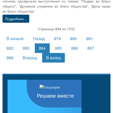
чтениях прозвучали выступления по темам: "Подвиг во благо
общего", "Духовное служение во благо общества", "Дела наши
во благо общества".
Подробнее...
Страница 884 из 1032
В начало
Назад
879
880
881
882
883
884
885
886
887
888
Вперед
В конец
Решаем вместе