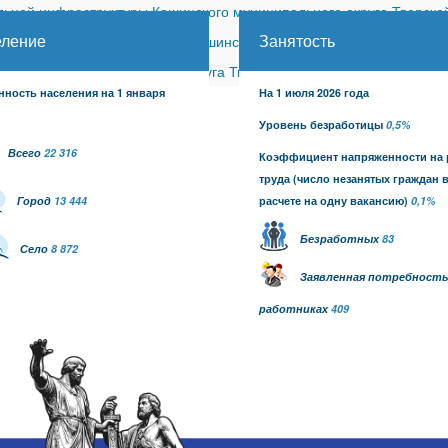
ной инфраструктуры Кашинского муниципального округа Тверской
еление
Занятость
ицкого сельского поселения Кашинского района (с изменениями)
-
шинского муниципального округа Тверской области от 26.06.2026
нность населения на 1 января
На 1 июля 2026 года
Уровень безработицы
0,5%
Всего
22 316
Коэффициент напряженности на
труда
(число незанятых граждан 
Город
13 444
расчете на одну вакансию)
0,1
%
Безработных
83
Село
8 872
Заявленная потребность
работниках
409