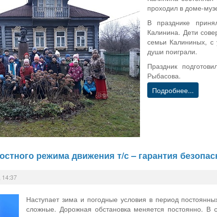
проходил в доме-муз
В празднике приня
Калинина. Дети сове
семьи Калининых, с 
души поиграли.
Праздник подготов
Рыбасова.
Подробнее...
стного режима движения т/с – гарантия безопас
 14:37
Наступает зима и погодные условия в период постоянны
сложные. Дорожная обстановка меняется постоянно. В 