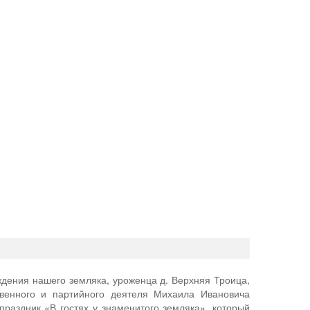
ждения нашего земляка, уроженца д. Верхняя Троица,
ственного и партийного деятеля Михаила Ивановича
праздник «В гостях у знаменитого земляка», который