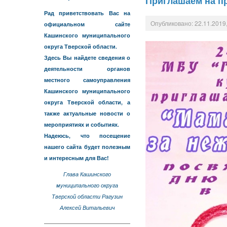
Приглашаем на пр
Рад приветствовать Вас на
Опубликовано: 22.11.2019,
официальном сайте
Кашинского муниципального
округа Тверской области.
Здесь Вы найдете сведения о
деятельности органов
местного самоуправления
Кашинского муниципального
округа Тверской области, а
также актуальные новости о
мероприятиях и событиях.
Надеюсь, что посещение
нашего сайта будет полезным
и интересным для Вас!
Глава Кашинского
муниципального округа
Тверской области Рагузин
Алексей Витальевич