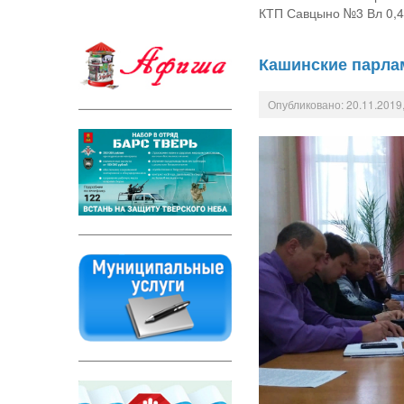
КТП Савцыно №3 Вл 0,4 К
Кашинские парла
Опубликовано: 20.11.2019,