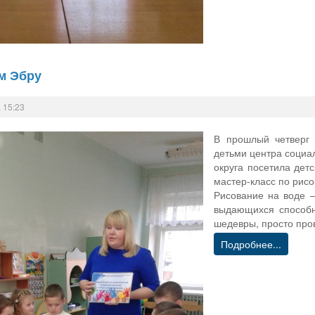
м Эбру
 15:23
В прошлый четверг 
детьми центра социа
округа посетила дет
мастер-класс по рис
Рисование на воде –
выдающихся способн
шедевры, просто пров
Подробнее...