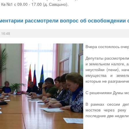
в №1 с 09.00 - 17.00 (д. Савцыно).
ментарии рассмотрели вопрос об освобождении 
 16:48
Вчера состоялось оче
Депутаты рассмотрели
и земельном налоге, 
неустойки (пени), на
имущества и земель
которые не разграниче
С решениями Думы мо
В рамках сессии деп
мостков через реку
последние две недели