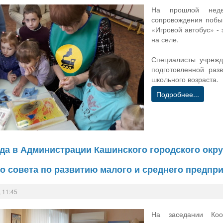
На прошлой неде
сопровождения побы
«Игровой автобус» - 
на селе.
Специалисты учрежд
подготовленной раз
школьного возраста.
Подробнее...
ода в Администрации Кашинского городского окру
о совета по развитию малого и среднего предпр
 11:45
На заседании Коо