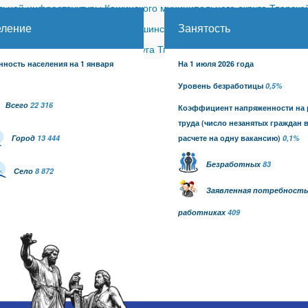
ной инфраструктуры Кашинского муниципального округа Тверской
еление
Занятость
ицкого сельского поселения Кашинского района (с изменениями)
-
шинского муниципального округа Тверской области от 26.06.2026
нность населения на 1 января
На 1 июля 2026 года
Уровень безработицы
0,5%
Всего
22 316
Коэффициент напряженности на
труда
(число незанятых граждан 
Город
13 444
расчете на одну вакансию)
0,1
%
Безработных
83
Село
8 872
Заявленная потребность
работниках
409