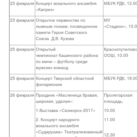
23 февраля
Концерт вокального ансамбля
МБУК РДК, 12.0
«Каприз»
23 февраля
Открытое первенство по
МУ
лыжным гонкам, посвященное
«Стадион», 10.
памяти Героя Советского
Союза Д.В. Кузова
25 февраля
Открытый
Краснопутиловс
чемпионат Кашинского района
ООШ, 10.00
по мини – футболу среди
мужских команд
25 февраля
Концерт Тверской областной
МБУК РДК, 18.0
филармонии
26 февраля
Праздник «Масленица бравая,
Пролетарская
широкая, удалая»:
площадь,
1.Выставка «Скоморох-2017»
10.00
2. Концерт народного
11.00
вокального ансамбля
«Сударушка» Театрализованный
12.30