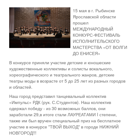
Персональные данные
15 мая в г. Рыбинске
Ярославской области
Оценка регулирующего воздействия
прошел
МЕЖДУНАРОДНЫЙ
Деятельность МУ
КОНКУРС-ФЕСТИВАЛЬ
ИСПОЛНИТЕЛЬСКОГО
Нормативы градостроительного проектирования
МАСТЕРСТВА «ОТ ВОЛГИ
ДО ЕНИСЕЯ»
Правила землепользования и застройки
В конкурсе приняли участие детские и юношеские
Генеральные планы
художественные коллективы и солисты вокального,
хореографического и театрального жанров, детские
Проекты планировки территории
театры моды в возрасте от 5 до 25 лет из разных городов
и областей.
Собрание депутатов
Наш город представил танцевальный коллектив
«Импульс» РДК (рук. С.Студентов). Наш коллектив
Городское поселение
одержал победу - из 30 возможных баллов, они
заработали 29,в итоге стали ЛАУРЕАТАМИ I степени,
Сельские поселения
также им был вручен специальный приз на бесплатное
участие в конкурсе "ТВОЙ ВЫХОД" в городе НИЖНИЙ
НОВГОРОД!!!