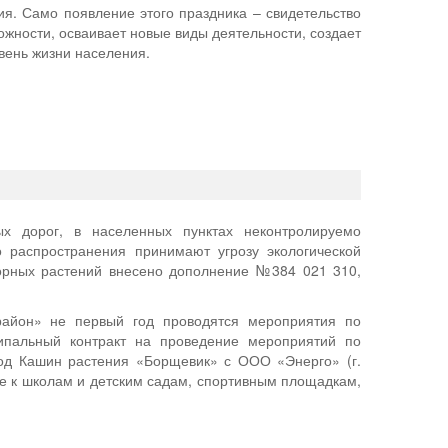
я. Само появление этого праздника – свидетельство
ложности, осваивает новые виды деятельности, создает
вень жизни населения.
ых дорог, в населенных пунктах неконтролируемо
 распространения принимают угрозу экологической
сорных растений внесено дополнение №384 021 310,
район» не первый год проводятся мероприятия по
ипальный контракт на проведение мероприятий по
род Кашин растения «Борщевик» с ООО «Энерго» (г.
е к школам и детским садам, спортивным площадкам,