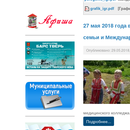
grafik_igr.pdf
[Граф
27 мая 2018 год
семьи и Междуна
Опубликовано: 29.05.2018,
медицинского колледжа
Подробнее...