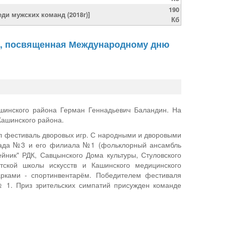
190
ди мужских команд (2018г)]
Кб
ма, посвященная Международному дню
шинского района Герман Геннадьевич Баландин. На
Кашинского района.
л фестиваль дворовых игр. С народными и дворовыми
 сада №3 и его филиала №1 (фольклорный ансамбль
ейник" РДК, Савцынского Дома культуры, Стуловского
тской школы искусств и Кашинского медицинского
рками - спортинвентарём. Победителем фестиваля
 1. Приз зрительских симпатий присужден команде