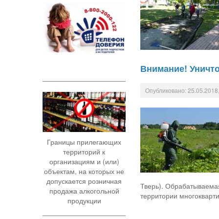
Внимание! Уничт
Опубликовано: 25.05.2018,
Границы прилегающих
территорий к
организациям и (или)
объектам, на которых не
допускается розничная
Тверь). Обрабатываема
продажа алкогольной
территории многокварти
продукции