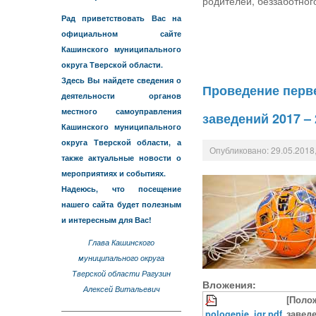
родителей, беззаботног
Рад приветствовать Вас на
официальном сайте
Кашинского муниципального
округа Тверской области.
Здесь Вы найдете сведения о
Проведение перв
деятельности органов
местного самоуправления
заведений 2017 – 2
Кашинского муниципального
округа Тверской области, а
Опубликовано: 29.05.2018,
также актуальные новости о
мероприятиях и событиях.
Надеюсь, что посещение
нашего сайта будет полезным
и интересным для Вас!
Глава Кашинского
муниципального округа
Тверской области Рагузин
Вложения:
Алексей Витальевич
[Поло
pologenie_igr.pdf
заведе