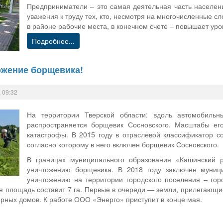
Предприниматели – это самая деятельная часть населени
уважения к труду тех, кто, несмотря на многочисленные с
в районе рабочие места, в конечном счете – повышает уро
Подробнее...
ожение борщевика!
 09:32
На территории Тверской области: вдоль автомобильн
распространяется борщевик Сосновского. Масштабы его
катастрофы. В 2015 году в отраслевой классификатор 
согласно которому в него включен борщевик Сосновского.
В границах муниципального образования «Кашинский 
уничтожению борщевика. В 2018 году заключен муниц
уничтожению на территории городского поселения – го
я площадь составит 7 га. Первые в очереди — земли, прилегающи
рных домов. К работе ООО «Энерго» приступит в конце мая.