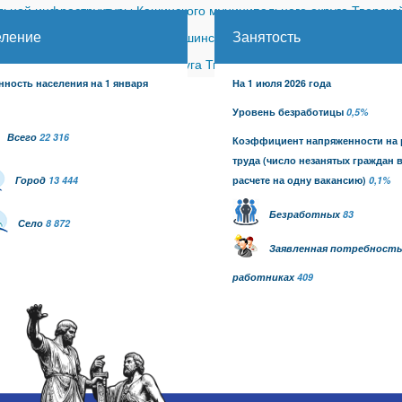
ной инфраструктуры Кашинского муниципального округа Тверской
еление
Занятость
ицкого сельского поселения Кашинского района (с изменениями)
-
шинского муниципального округа Тверской области от 26.06.2026
нность населения на 1 января
На 1 июля 2026 года
Уровень безработицы
0,5%
Всего
22 316
Коэффициент напряженности на
труда
(число незанятых граждан 
Город
13 444
расчете на одну вакансию)
0,1
%
Безработных
83
Село
8 872
Заявленная потребность
работниках
409