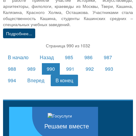
В работе приняли участие историки, искусствоведы,
архитекторы, филологи, краеведы из Москвы, Твери, Кашина,
Калязина, Красного Холма, Осташкова. Участниками стала
общественность Кашина, студенты Кашинских средних –
специальных учебных заведений.
Подробнее...
Страница 990 из 1032
В начало
Назад
985
986
987
988
989
990
991
992
993
994
Вперед
В конец
Решаем вместе