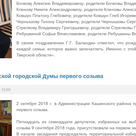
Бочкову Алексею Владимировичу, родители Бочковы Влад
Кленову Никите Александровичу, родители Кленовы Алекс
Ковшун Платону Глебовичу, родители Ковшун Глеб Игорев
Чернышову Тихону Сергеевичу, родители Чернышовы Серг
Стрелкову Владимиру Григорьевичу, родители Стрелковы 
Рябушкиной Софье Вячеславовне, родители Рябушкины Вя
В своем поздравлении Г.Г. Баландин отметил, что рож
каждой семьи, которое важно запечатлеть. Именно с эт
Тверской области».
ской городской Думы первого созыва
 10:00
2 октября 2018 г. в Администрации Кашинского района 
первого созыва.
Пятнадцать из семнадцати депутатов, избранных на вы
созыва 9 сентября 2018 года, присутствовали на первом з
В начале заседания председатель территориальной изби