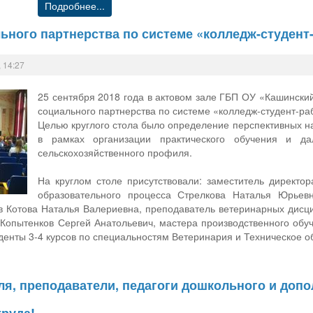
Подробнее...
ьного партнерства по системе «колледж-студент
 14:27
25 сентября 2018 года в актовом зале ГБП ОУ «Кашинский
социального партнерства по системе «колледж-студент-ра
Целью круглого стола было определение перспективных н
в рамках организации практического обучения и дал
сельскохозяйственного профиля.
На круглом столе присутствовали: заместитель директор
образовательного процесса Стрелкова Наталья Юрьевна
ов Котова Наталья Валериевна, преподаватель ветеринарных дис
 Копытенков Сергей Анатольевич, мастера производственного обу
уденты 3-4 курсов по специальностям Ветеринария и Техническое 
я, преподаватели, педагоги дошкольного и доп