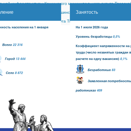
ной инфраструктуры Кашинского муниципального округа Тверской
еление
Занятость
ицкого сельского поселения Кашинского района (с изменениями)
-
шинского муниципального округа Тверской области от 26.06.2026
нность населения на 1 января
На 1 июля 2026 года
Уровень безработицы
0,5%
Всего
22 316
Коэффициент напряженности на
труда
(число незанятых граждан 
Город
13 444
расчете на одну вакансию)
0,1
%
Безработных
83
Село
8 872
Заявленная потребность
работниках
409