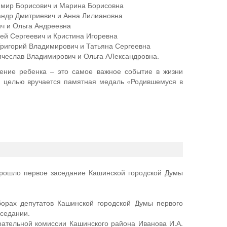
имир Борисович и Марина Борисовна
андр Дмитриевич и Анна Лилиановна
ич и Ольга Андреевна
ей Сергеевич и Кристина Игоревна
Григорий Владимирович и Татьяна Сергеевна
чеслав Владимирович и Ольга АЛександровна.
дение ребенка – это самое важное событие в жизни
ой целью вручается памятная медаль «Родившемуся в
прошло первое заседание Кашинской городской Думы
борах депутатов Кашинской городской Думы первого
аседании.
рательной комиссии Кашинского района Иванова И.А.