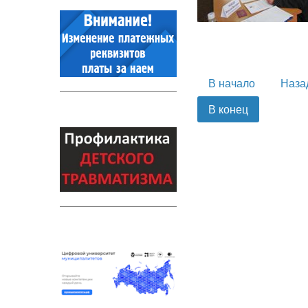
В начало
Наза
В конец