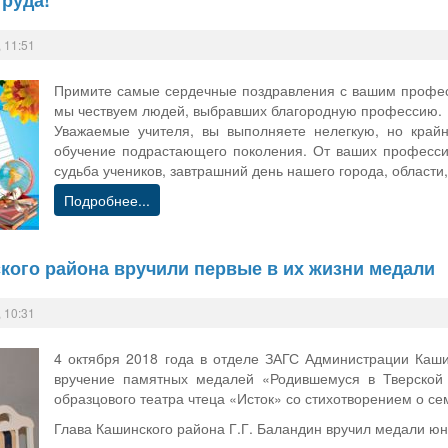
труда!
 11:51
Примите самые сердечные поздравления с вашим професс
мы чествуем людей, выбравших благородную профессию.
Уважаемые учителя, вы выполняете нелегкую, но край
обучение подрастающего поколения. От ваших профессио
судьба учеников, завтрашний день нашего города, области,
Подробнее...
ого района вручили первые в их жизни медали
 10:31
4 октября 2018 года в отделе ЗАГС Администрации Каши
вручение памятных медалей «Родившемуся в Тверской 
образцового театра чтеца «Исток» со стихотворением о се
Глава Кашинского района Г.Г. Баландин вручил медали юн