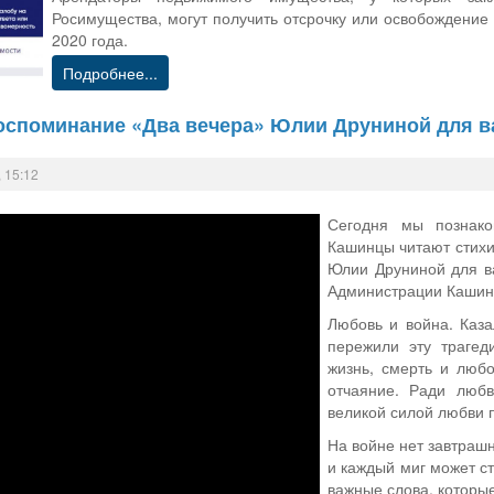
Росимущества, могут получить отсрочку или освобождение
2020 года.
Подробнее...
оспоминание «Два вечера» Юлии Друниной для в
 15:12
Сегодня мы познак
Кашинцы читают стихи
Юлии Друниной для ва
Администрации Кашинс
Любовь и война. Каза
пережили эту трагед
жизнь, смерть и люб
отчаяние. Ради люб
великой силой любви 
На войне нет завтрашн
и каждый миг может ст
важные слова, которые