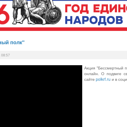
ный полк"
 08:57
Акция "Бессмертный п
онлайн. О подвиге с
сайте
polkrf.ru
и в соци