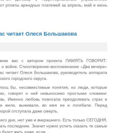
 от уплаты арендных платежей за апрель, май и июнь
ас читает Олеся Большакова
омим вас с автором проекта ПАМЯТЬ ГОВОРИТ:
 о войне. Стихотворение-воспоминание «Два вечера»
с читает Олеся Большакова, руководитель аппарата
кого городского округа.
лось бы, несовместимые понятия, но люди, которые
ию, говорят о ней невыносимо простыми словами:
овь. Именно любовь помогала преодолевать страх и
ви жили, выживали, во имя ее и погибали. Перед
порой отступала даже смерть.
его дня, нет уже и вчерашнего. Есть только СЕГОДНЯ,
ать последним. Значит нужно успеть сказать те самые
 будут жить даже, если...