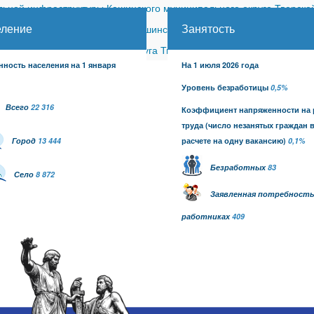
ной инфраструктуры Кашинского муниципального округа Тверской
еление
Занятость
ицкого сельского поселения Кашинского района (с изменениями)
-
шинского муниципального округа Тверской области от 26.06.2026
нность населения на 1 января
На 1 июля 2026 года
Уровень безработицы
0,5%
Всего
22 316
Коэффициент напряженности на
труда
(число незанятых граждан 
Город
13 444
расчете на одну вакансию)
0,1
%
Безработных
83
Село
8 872
Заявленная потребность
работниках
409