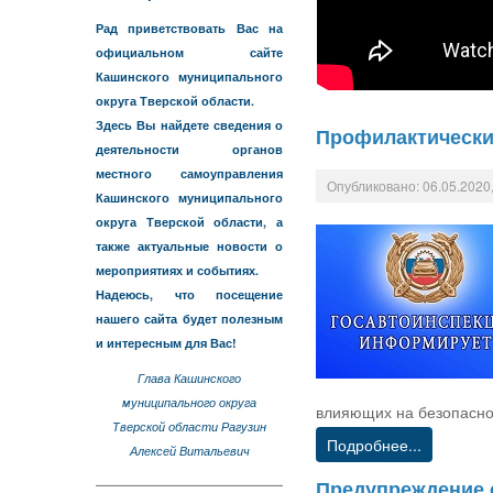
Рад приветствовать Вас на
официальном сайте
Кашинского муниципального
округа Тверской области.
Здесь Вы найдете сведения о
Профилактически
деятельности органов
местного самоуправления
Опубликовано: 06.05.2020,
Кашинского муниципального
округа Тверской области, а
также актуальные новости о
мероприятиях и событиях.
Надеюсь, что посещение
нашего сайта будет полезным
и интересным для Вас!
Глава Кашинского
муниципального округа
влияющих на безопасно
Тверской области Рагузин
Подробнее...
Алексей Витальевич
Предупреждение 