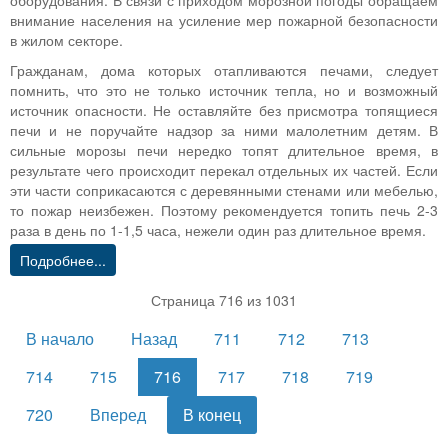
оборудования. В связи с приходом морозной погоды обращаем
внимание населения на усиление мер пожарной безопасности
в жилом секторе.
Гражданам, дома которых отапливаются печами, следует
помнить, что это не только источник тепла, но и возможный
источник опасности. Не оставляйте без присмотра топящиеся
печи и не поручайте надзор за ними малолетним детям. В
сильные морозы печи нередко топят длительное время, в
результате чего происходит перекал отдельных их частей. Если
эти части соприкасаются с деревянными стенами или мебелью,
то пожар неизбежен. Поэтому рекомендуется топить печь 2-3
раза в день по 1-1,5 часа, нежели один раз длительное время.
Подробнее...
Страница 716 из 1031
В начало
Назад
711
712
713
714
715
716
717
718
719
720
Вперед
В конец