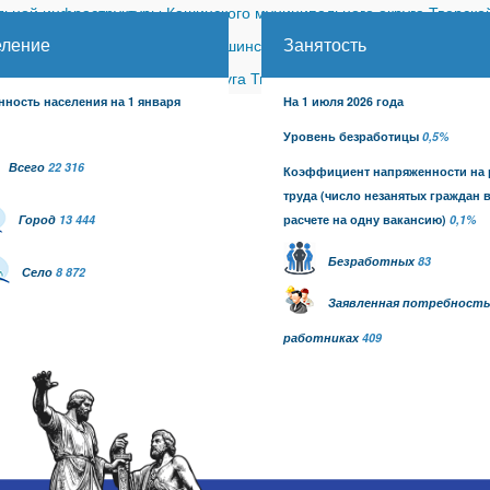
ной инфраструктуры Кашинского муниципального округа Тверской
еление
Занятость
ицкого сельского поселения Кашинского района (с изменениями)
-
шинского муниципального округа Тверской области от 26.06.2026
нность населения на 1 января
На 1 июля 2026 года
Уровень безработицы
0,5%
Всего
22 316
Коэффициент напряженности на
труда
(число незанятых граждан 
Город
13 444
расчете на одну вакансию)
0,1
%
Безработных
83
Село
8 872
Заявленная потребность
работниках
409