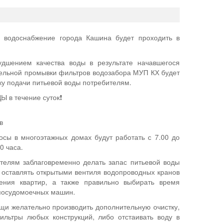
 водоснабжение города Кашина будет проходить в
удшением качества воды в результате начавшегося
ельной промывки фильтров водозабора МУП КХ будет
ку подачи питьевой воды потребителям.
 в течение суток❗
в
сы в многоэтажных домах будут работать с 7.00 до
00 часа.
телям заблаговременно делать запас питьевой воды
е оставлять открытыми вентиля водопроводных кранов
ения квартир, а также правильно выбирать время
посудомоечных машин.
щи желательно производить дополнительную очистку,
льтры любых конструкций, либо отстаивать воду в