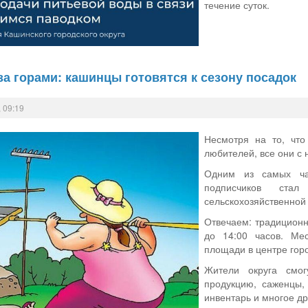
течение суток.
за горами: кашинцы готовятся к сезону посадок
 09:19
Несмотря на то, что
любителей, все они с
Одним из самых ча
подписчиков ста
сельскохозяйственной
Отвечаем: традиционн
до 14:00 часов. Ме
площади в центре гор
Жители округа смог
продукцию, саженцы, 
инвентарь и многое др