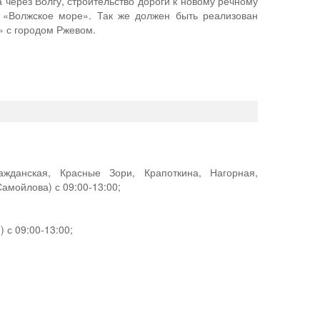
 через Волгу, строительство дороги к новому речному
ра «Волжское море». Так же должен быть реализован
 с городом Ржевом.
ажданская, Красные Зори, Крапоткина, Нагорная,
Самойлова) с 09:00-13:00;
) с 09:00-13:00;