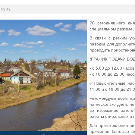
 09:49
?С сегодняшнего дня
специальном режиме.
В связи с резким ух
паводка для дополнит
проводить приостанов
❗ГРАФИК ПОДАЧИ ВОДЫ
- с 5.00 до 12.00 часов
- с 16.00 до 22.00 часо
✅Повысительные насо
11.00 и с 18.00 до 21.
Рекомендуем всем жи
на несколько дней, н
во избежание затопл
работы стиральных и 
Для приготовления пи
применяя бытовые фи