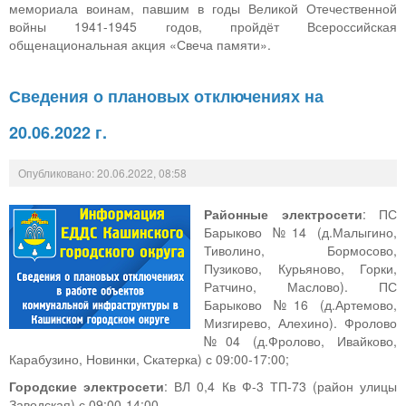
мемориала воинам, павшим в годы Великой Отечественной
войны 1941-1945 годов, пройдёт Всероссийская
общенациональная акция «Свеча памяти».
Сведения о плановых отключениях на
20.06.2022 г.
Опубликовано: 20.06.2022, 08:58
Районные электросети
: ПС
Барыково №14 (д.Малыгино,
Тиволино, Бормосово,
Пузиково, Курьяново, Горки,
Ратчино, Маслово). ПС
Барыково №16 (д.Артемово,
Мизгирево, Алехино). Фролово
№04 (д.Фролово, Ивайково,
Карабузино, Новинки, Скатерка) с 09:00-17:00;
Городские электросети
: ВЛ 0,4 Кв Ф-3 ТП-73 (район улицы
Заводская) с 09:00-14:00.