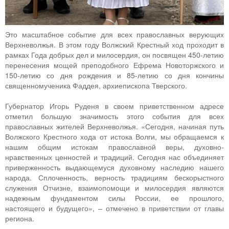
Это масштабное событие для всех православных верующих
Верхневолжья. В этом году Волжский Крестный ход проходит в
рамках Года добрых дел и милосердия, он посвящен 450-летию
перенесения мощей преподобного Ефрема Новоторжского и
150-летию со дня рождения и 85-летию со дня кончины
священномученика Фаддея, архиепископа Тверского.
Губернатор Игорь Руденя в своем приветственном адресе
отметил большую значимость этого события для всех
православных жителей Верхневолжья. «Сегодня, начиная путь
Волжского Крестного хода от истока Волги, мы обращаемся к
нашим общим истокам православной веры, духовно-
нравственных ценностей и традиций. Сегодня нас объединяет
приверженность выдающемуся духовному наследию нашего
народа. Сплоченность, верность традициям бескорыстного
служения Отчизне, взаимопомощи и милосердия являются
надежным фундаментом силы России, ее прошлого,
настоящего и будущего», – отмечено в приветствии от главы
региона.