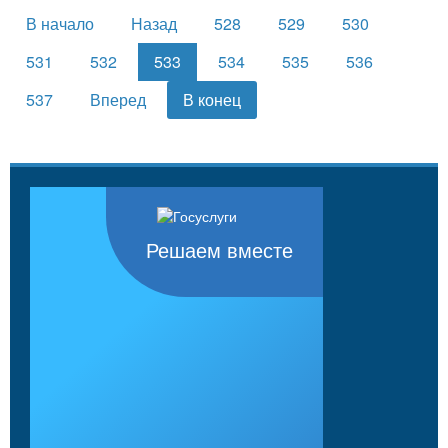
В начало
Назад
528
529
530
531
532
533
534
535
536
537
Вперед
В конец
Решаем вместе