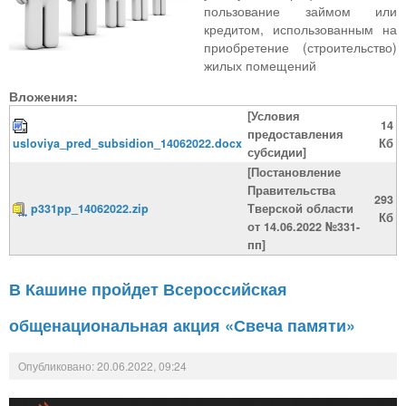
пользование займом или
кредитом, использованным на
приобретение (строительство)
жилых помещений
Вложения:
[Условия
14
предоставления
usloviya_pred_subsidion_14062022.docx
Кб
субсидии]
[Постановление
Правительства
293
p331pp_14062022.zip
Тверской области
Кб
от 14.06.2022 №331-
пп]
В Кашине пройдет Всероссийская
общенациональная акция «Свеча памяти»
Опубликовано: 20.06.2022, 09:24