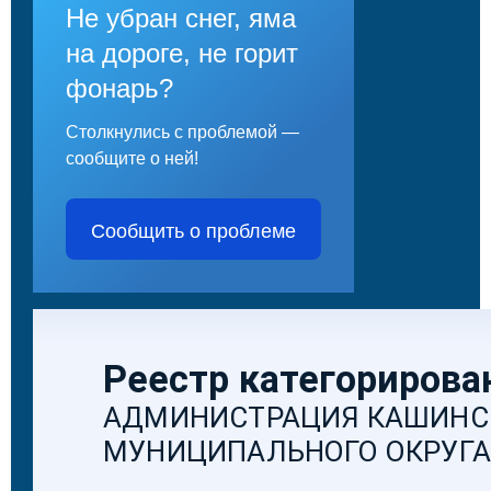
Не убран снег, яма
на дороге, не горит
фонарь?
Столкнулись с проблемой —
сообщите о ней!
Сообщить о проблеме