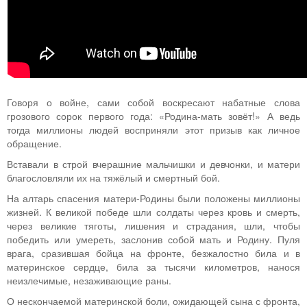
Говоря о войне, сами собой воскресают набатные слова
грозового сорок первого года: «Родина-мать зовёт!» А ведь
тогда миллионы людей восприняли этот призыв как личное
обращение.
Вставали в строй вчерашние мальчишки и девчонки, и матери
благословляли их на тяжёлый и смертный бой.
На алтарь спасения матери-Родины были положены миллионы
жизней. К великой победе шли солдаты через кровь и смерть,
через великие тяготы, лишения и страдания, шли, чтобы
победить или умереть, заслонив собой мать и Родину. Пуля
врага, сразившая бойца на фронте, безжалостно била и в
материнское сердце, била за тысячи километров, нанося
неизлечимые, незаживающие раны.
О нескончаемой материнской боли, ожидающей сына с фронта,