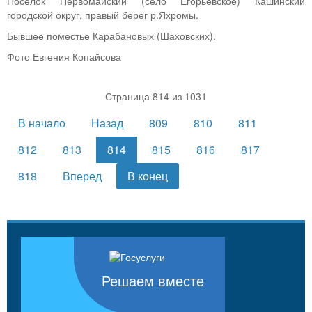
Поселок Первомайский (село Егорьевское) Кашинский
городской округ, правый берег р.Яхромы.
Бывшее поместье Карабановых (Шаховских).
Фото Евгения Копайсова
Страница 814 из 1031
В начало
Назад
809
810
811
812
813
814
815
816
817
818
Вперед
В конец
Решаем вместе