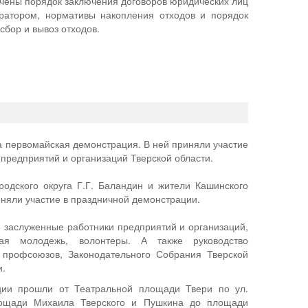
учены порядок заключения договоров юридических лиц
ратором, нормативы накопления отходов и порядок
сбор и вывоз отходов.
а первомайская демонстрация. В ней приняли участие
 предприятий и организаций Тверской области.
родского округа Г.Г. Баландин и жители Кашинского
иняли участие в праздничной демонстрации.
 заслуженные работники предприятий и организаций,
ная молодежь, волонтеры. А также руководство
 профсоюзов, Законодательного Собрания Тверской
и.
ции прошли от Театральной площади Твери по ул.
лощади Михаила Тверского и Пушкина до площади