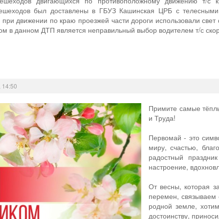
пешеходов двигающихся по противоположному движению т/с к
ешеходов был доставлены в ГБУЗ Кашинская ЦРБ с телесными
ы при движении по краю проезжей части дороги использовали све
м в данном ДТП является неправильный выбор водителем т/с ско
 14:50
Примите самые тёпл
и Труда!
Первомай - это симв
миру, счастью, благ
радостный праздни
настроение, вдохновл
От весны, которая з
перемен, связываем 
родной земле, хотим
достоинству, приноси