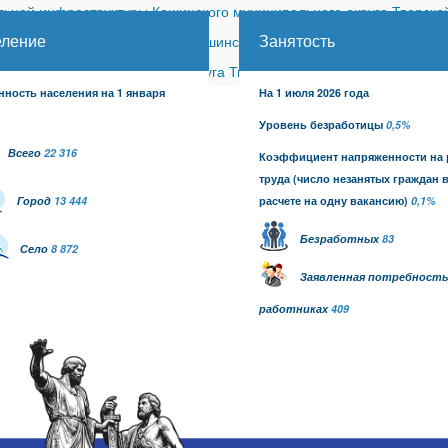
ной инфраструктуры Кашинского муниципального округа Тверской
еление
Занятость
ицкого сельского поселения Кашинского района (с изменениями)
-
шинского муниципального округа Тверской области от 26.06.2026
нность населения на 1 января
На 1 июля 2026 года
Уровень безработицы
0,5%
Всего
22 316
Коэффициент напряженности на
труда
(число незанятых граждан 
Город
13 444
расчете на одну вакансию)
0,1
%
Безработных
83
Село
8 872
Заявленная потребность
работниках
409