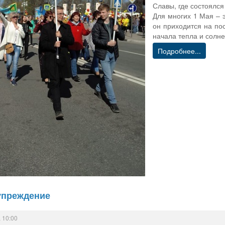
Славы, где состоялся
Для многих 1 Мая – 
он приходится на по
начала тепла и солне
Подробнее...
упреждение
 10:00