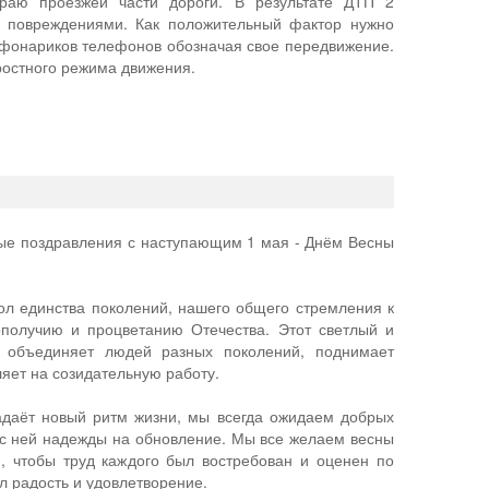
раю проезжей части дороги. В результате ДТП 2
 повреждениями. Как положительный фактор нужно
т фонариков телефонов обозначая свое передвижение.
ростного режима движения.
ые поздравления с наступающим 1 мая - Днём Весны
ол единства поколений, нашего общего стремления к
ополучию и процветанию Отечества. Этот светлый и
к объединяет людей разных поколений, поднимает
яет на созидательную работу.
адаёт новый ритм жизни, мы всегда ожидаем добрых
с ней надежды на обновление. Мы все желаем весны
, чтобы труд каждого был востребован и оценен по
л радость и удовлетворение.