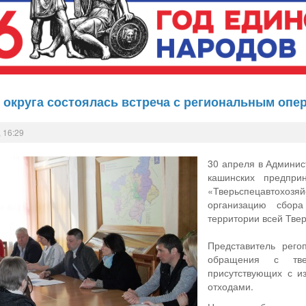
 округа состоялась встреча с региональным опе
 16:29
30 апреля в Админис
кашинских предпри
«Тверьспецавтохоз
организацию сбор
территории всей Твер
Представитель рего
обращения с тве
присутствующих с и
отходами.