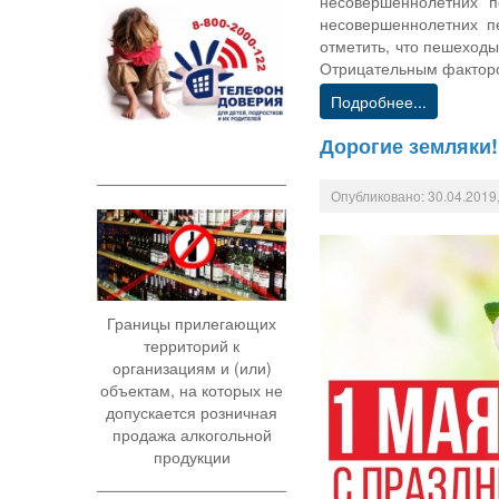
несовершеннолетних 
несовершеннолетних п
отметить, что пешеход
Отрицательным факторо
Подробнее...
Дорогие земляки!
Опубликовано: 30.04.2019,
Границы прилегающих
территорий к
организациям и (или)
объектам, на которых не
допускается розничная
продажа алкогольной
продукции