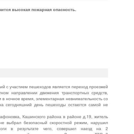
нится высокая пожарная опасность.
й с участием пешеходов является переход проезжей
тном направлении движения транспортных средств,
 в ночное время, элементарная невнимательность со
 на сегодняшний день пешеходы остаются самой не
рафоновка, Кашинского района в районе д.19, житель
не выбрал безопасный скоростной режим, нарушил
роги в результате чего, совершил наезд на 2