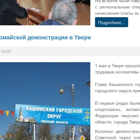
На встрече были озв
с региональным опе
начисления платы за 
Подробнее...
омайской демонстрации в Твери
 16:05
1 мая в Твери прошл
трудовые коллективы
Глава Кашинского го
городского округа пр
В первые рядах были
спортсмены, актив
Федерации тверских
области, города Твер
Колонны демонстра
Советской через п