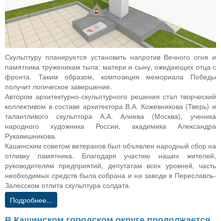
Скульптуру планируется установить напротив Вечного огня и
памятника труженикам тыла: матери и сыну, ожидающих отца с
фронта. Таким образом, композиция мемориала Победы
получит логическое завершение.
Автором архитектурно-скульптурного решения стал творческий
коллективом в составе архитектора В.А. Кожевникова (Тверь) и
талантливого скульптора А.А. Алиева (Москва), ученика
народного художника России, академика Александра
Рукавишникова.
Кашинским советом ветеранов был объявлен народный сбор на
отливку памятника. Благодаря участию наших жителей,
руководителям предприятий, депутатам всех уровней, часть
необходимых средств была собрана и на заводе в Переславль-
Залесском отлита скульптура солдата.
Подробнее...
В Кашинском городском округе продолжается