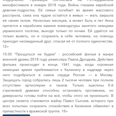
кинофестивале в январе 2018 года. Война глазами еврейской
девочки-подростка. Её семья погибает во время массового
расстрела, сама она чудом остаётся в живых — мать закрыла
её своим телом. Несколько месяцев, а может быть и лет Анна
прячется в нерабочем камине комендатуры занятого немцами
украинского посёлка, выходя только по ночам. Ей удаётся не
только выжить, но и сохранить в себе человека, на помощь
приходит неожиданный друг, спасая её от полного одиночества.
12+
15.00 "Прощаться не будем" - российский фильм в жанре
военной драмы 2018 года режиссёра Павла Дроздова. Действие
фильма происходит в конце 1941 года, когда огромная
немецкая армия приближается к Калинину в надежде через
него подобраться в самое сердце России — в Москву.
Защищать город собрались лишь 2 тысячи человек при полном
отсутствии артиллерии и танков. Только эшелоны 5-й
стрелковой дивизии способны остановить противника, но
диверсанты готовы пойти на всё, чтобы этого не произошло. В
центре сюжета становится майор Павел Сысоев, которого при
всех попытках сохранить спокойствие в Калинине обвиняют в
причастности к вражеской группе. 16+