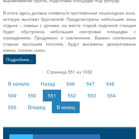
выравнивание грунта, подготовка площадки под тротуар.
В итоге здесь должна появиться протяжённая пешеходная зона,
которую выложат брусчаткой. Предусмотрены небольшие зоны
отдыха – скамьи с урнами, на месте старой лодочной станции
будет обустроена небольшая смотровая площадка с
ограждением. Продумано и озеленение. Взамен спиленным
старым засохшим тополям, будут высажены декоративные
клены, посеян газон.
Подробнее...
Страница 551 из 1032
В начало
Назад
546
547
548
549
550
551
552
553
554
555
Вперед
В конец