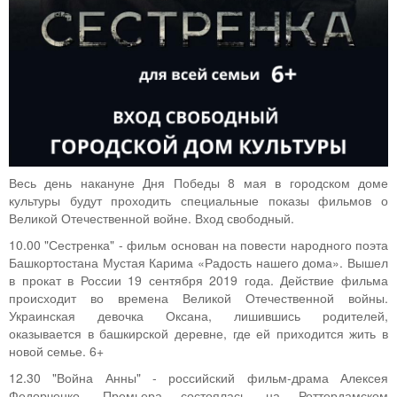
Весь день накануне Дня Победы 8 мая в городском доме
культуры будут проходить специальные показы фильмов о
Великой Отечественной войне. Вход свободный.
10.00 "Сестренка" - фильм основан на повести народного поэта
Башкортостана Мустая Карима «Радость нашего дома». Вышел
в прокат в России 19 сентября 2019 года. Действие фильма
происходит во времена Великой Отечественной войны.
Украинская девочка Оксана, лишившись родителей,
оказывается в башкирской деревне, где ей приходится жить в
новой семье. 6+
12.30 "Война Анны" - российский фильм-драма Алексея
Федорченко. Премьера состоялась на Роттердамском