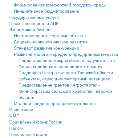
Формирование комфортной городской среды
Государственные услуги
Символика
муниципального округа Тверской области
Финансовое управление
Инициативное бюджетирование
Государственные услуги
Промышленность и АПК
Устав
Администрация Кашинского муниципального округа
Бюджет для граждан
Промышленность и АПК
Экономика и бизнес
Экономика и бизнес
Гостям округа
Тверской области
Имущество
Нестационарные торговые объекты
Социально-экономическое развитие
...
Туризм
Управление сельскими территориями
Выявление правообладателей ранее учтенных
Стандарт развития конкуренции
Развитие малого и среднего предпринимательства
Культура
Открытые данные
объектов недвижимости
Предоставление микрозаймов и поручительств
Фонда содействия предпринимательству
Образование
Работа с обращениями граждан
Имущественная поддержка субъектов малого и
Поддержка Центра экспорта Тверской области
субъектам, имеющим экспортный потенциал
Здравоохранение
Муниципальный контроль
среднего предпринимательства
Предоставление грантов «Агростартап»
Министерством сельского хозяйства Тверской
Социальная защита
Муниципальные услуги
Информационная поддержка субъектов малого и
области
Малое и среднее предпринимательство
Фотоальбом
Проекты административных регламентов
среднего предпринимательства
Инвестиции
ФМС
Антимонопольный комплаенс
Муниципальные программы
Социальный фонд России
Налоги
Противодействие коррупции
Контрольно-счетная палата
Пенсионный фонд