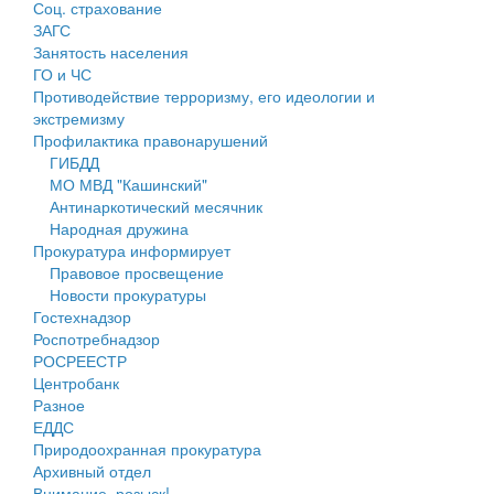
Соц. страхование
Персональные данные
ЗАГС
Занятость населения
Оценка регулирующего воздействия
ГО и ЧС
Противодействие терроризму, его идеологии и
Деятельность МУ
экстремизму
Профилактика правонарушений
Нормативы градостроительного проектирования
ГИБДД
МО МВД "Кашинский"
Правила землепользования и застройки
Антинаркотический месячник
Народная дружина
Генеральные планы
Прокуратура информирует
Правовое просвещение
Проекты планировки территории
Новости прокуратуры
Гостехнадзор
Собрание депутатов
Роспотребнадзор
РОСРЕЕСТР
Городское поселение
Центробанк
Разное
Сельские поселения
ЕДДС
Природоохранная прокуратура
Архивный отдел
Внимание, розыск!