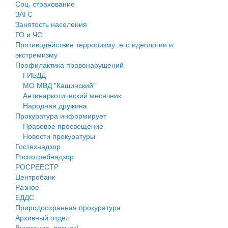
Соц. страхование
Персональные данные
ЗАГС
Занятость населения
Оценка регулирующего воздействия
ГО и ЧС
Противодействие терроризму, его идеологии и
Деятельность МУ
экстремизму
Профилактика правонарушений
Нормативы градостроительного проектирования
ГИБДД
МО МВД "Кашинский"
Правила землепользования и застройки
Антинаркотический месячник
Народная дружина
Генеральные планы
Прокуратура информирует
Правовое просвещение
Проекты планировки территории
Новости прокуратуры
Гостехнадзор
Собрание депутатов
Роспотребнадзор
РОСРЕЕСТР
Городское поселение
Центробанк
Разное
Сельские поселения
ЕДДС
Природоохранная прокуратура
Архивный отдел
Внимание, розыск!