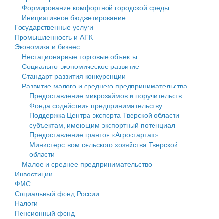
Формирование комфортной городской среды
Государственные услуги
Символика
муниципального округа Тверской области
Финансовое управление
Инициативное бюджетирование
Государственные услуги
Промышленность и АПК
Устав
Администрация Кашинского муниципального округа
Бюджет для граждан
Промышленность и АПК
Экономика и бизнес
Экономика и бизнес
Гостям округа
Тверской области
Имущество
Нестационарные торговые объекты
Социально-экономическое развитие
...
Туризм
Управление сельскими территориями
Выявление правообладателей ранее учтенных
Стандарт развития конкуренции
Развитие малого и среднего предпринимательства
Культура
Открытые данные
объектов недвижимости
Предоставление микрозаймов и поручительств
Фонда содействия предпринимательству
Образование
Работа с обращениями граждан
Имущественная поддержка субъектов малого и
Поддержка Центра экспорта Тверской области
субъектам, имеющим экспортный потенциал
Здравоохранение
Муниципальный контроль
среднего предпринимательства
Предоставление грантов «Агростартап»
Министерством сельского хозяйства Тверской
Социальная защита
Муниципальные услуги
Информационная поддержка субъектов малого и
области
Малое и среднее предпринимательство
Фотоальбом
Проекты административных регламентов
среднего предпринимательства
Инвестиции
ФМС
Антимонопольный комплаенс
Муниципальные программы
Социальный фонд России
Налоги
Противодействие коррупции
Контрольно-счетная палата
Пенсионный фонд