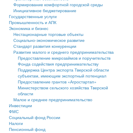
Формирование комфортной городской среды
Государственные услуги
Символика
муниципального округа Тверской области
Финансовое управление
Инициативное бюджетирование
Государственные услуги
Промышленность и АПК
Устав
Администрация Кашинского муниципального округа
Бюджет для граждан
Промышленность и АПК
Экономика и бизнес
Экономика и бизнес
Гостям округа
Тверской области
Имущество
Нестационарные торговые объекты
Социально-экономическое развитие
...
Туризм
Управление сельскими территориями
Выявление правообладателей ранее учтенных
Стандарт развития конкуренции
Развитие малого и среднего предпринимательства
Культура
Открытые данные
объектов недвижимости
Предоставление микрозаймов и поручительств
Фонда содействия предпринимательству
Образование
Работа с обращениями граждан
Имущественная поддержка субъектов малого и
Поддержка Центра экспорта Тверской области
субъектам, имеющим экспортный потенциал
Здравоохранение
Муниципальный контроль
среднего предпринимательства
Предоставление грантов «Агростартап»
Министерством сельского хозяйства Тверской
Социальная защита
Муниципальные услуги
Информационная поддержка субъектов малого и
области
Малое и среднее предпринимательство
Фотоальбом
Проекты административных регламентов
среднего предпринимательства
Инвестиции
ФМС
Антимонопольный комплаенс
Муниципальные программы
Социальный фонд России
Налоги
Противодействие коррупции
Контрольно-счетная палата
Пенсионный фонд