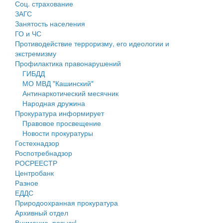
Соц. страхование
Персональные данные
ЗАГС
Занятость населения
Оценка регулирующего воздействия
ГО и ЧС
Противодействие терроризму, его идеологии и
Деятельность МУ
экстремизму
Профилактика правонарушений
Нормативы градостроительного проектирования
ГИБДД
МО МВД "Кашинский"
Правила землепользования и застройки
Антинаркотический месячник
Народная дружина
Генеральные планы
Прокуратура информирует
Правовое просвещение
Проекты планировки территории
Новости прокуратуры
Гостехнадзор
Собрание депутатов
Роспотребнадзор
РОСРЕЕСТР
Городское поселение
Центробанк
Разное
Сельские поселения
ЕДДС
Природоохранная прокуратура
Архивный отдел
Внимание, розыск!