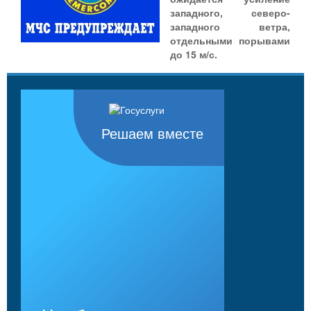
западного, северо-
западного ветра,
отдельными порывами
до 15 м/с.
Решаем вместе