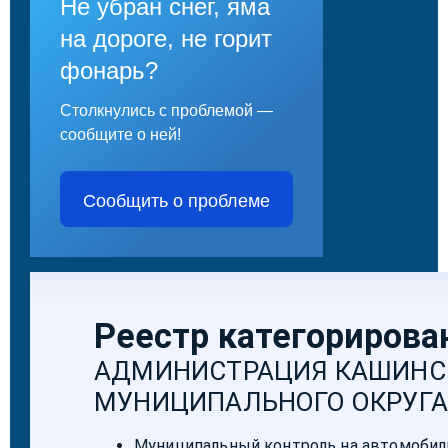
Не убран снег, яма
на дороге, не горит
фонарь?
Столкнулись с проблемой —
сообщите о ней!
Сообщить о проблеме