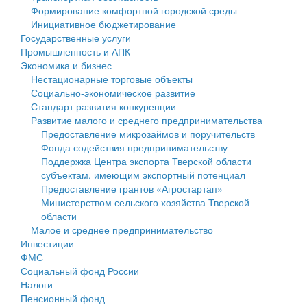
Формирование комфортной городской среды
Государственные услуги
Символика
муниципального округа Тверской области
Финансовое управление
Инициативное бюджетирование
Государственные услуги
Промышленность и АПК
Устав
Администрация Кашинского муниципального округа
Бюджет для граждан
Промышленность и АПК
Экономика и бизнес
Экономика и бизнес
Гостям округа
Тверской области
Имущество
Нестационарные торговые объекты
Социально-экономическое развитие
...
Туризм
Управление сельскими территориями
Выявление правообладателей ранее учтенных
Стандарт развития конкуренции
Развитие малого и среднего предпринимательства
Культура
Открытые данные
объектов недвижимости
Предоставление микрозаймов и поручительств
Фонда содействия предпринимательству
Образование
Работа с обращениями граждан
Имущественная поддержка субъектов малого и
Поддержка Центра экспорта Тверской области
субъектам, имеющим экспортный потенциал
Здравоохранение
Муниципальный контроль
среднего предпринимательства
Предоставление грантов «Агростартап»
Министерством сельского хозяйства Тверской
Социальная защита
Муниципальные услуги
Информационная поддержка субъектов малого и
области
Малое и среднее предпринимательство
Фотоальбом
Проекты административных регламентов
среднего предпринимательства
Инвестиции
ФМС
Антимонопольный комплаенс
Муниципальные программы
Социальный фонд России
Налоги
Противодействие коррупции
Контрольно-счетная палата
Пенсионный фонд