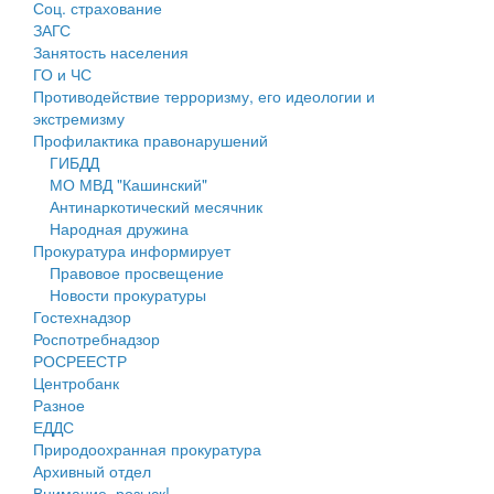
Соц. страхование
Персональные данные
ЗАГС
Занятость населения
Оценка регулирующего воздействия
ГО и ЧС
Противодействие терроризму, его идеологии и
Деятельность МУ
экстремизму
Профилактика правонарушений
Нормативы градостроительного проектирования
ГИБДД
МО МВД "Кашинский"
Правила землепользования и застройки
Антинаркотический месячник
Народная дружина
Генеральные планы
Прокуратура информирует
Правовое просвещение
Проекты планировки территории
Новости прокуратуры
Гостехнадзор
Собрание депутатов
Роспотребнадзор
РОСРЕЕСТР
Городское поселение
Центробанк
Разное
Сельские поселения
ЕДДС
Природоохранная прокуратура
Архивный отдел
Внимание, розыск!