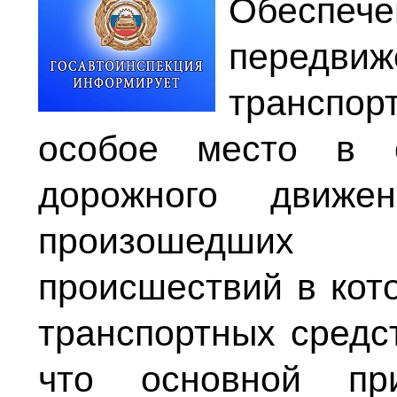
Обесп
передв
транспо
особое место в о
дорожного движе
произошедших д
происшествий в кот
транспортных средс
что основной пр