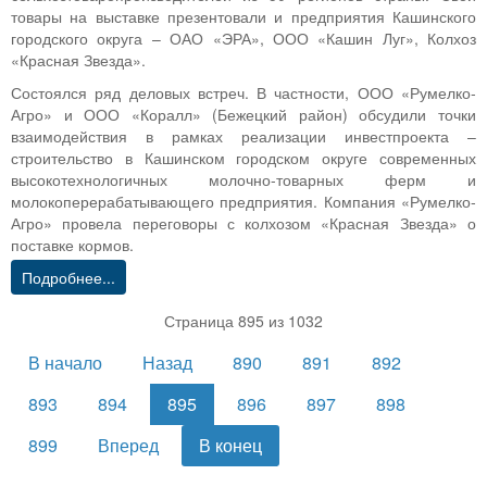
товары на выставке презентовали и предприятия Кашинского
городского округа – ОАО «ЭРА», ООО «Кашин Луг», Колхоз
«Красная Звезда».
Состоялся ряд деловых встреч. В частности, ООО «Румелко-
Агро» и ООО «Коралл» (Бежецкий район) обсудили точки
взаимодействия в рамках реализации инвестпроекта –
строительство в Кашинском городском округе современных
высокотехнологичных молочно-товарных ферм и
молокоперерабатывающего предприятия. Компания «Румелко-
Агро» провела переговоры с колхозом «Красная Звезда» о
поставке кормов.
Подробнее...
Страница 895 из 1032
В начало
Назад
890
891
892
893
894
895
896
897
898
899
Вперед
В конец