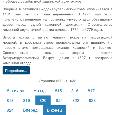
и образец самобытной кашинской архитектуры.
Впервые в летописи Входоиерусалимский храм упоминается в
1401 году. Был он тогда деревянный. В 1774 году было
получено разрешение на постройку «вместо двух обветшалых
деревянных... одной каменной церкви...». Строительство
каменной двухэтажной церкви велось с 1774 по 1779 годы.
Высота храма с пятью главами, покрытых чешуевидной
кровлей, и крестами втрое превосходила его ширину. На
первом этаже помещались зимние Казанский и Зосимо-
Савватиевский престолы, на втором - летний
Входоиерусалимский. Вокруг церкви в 1827 г. построена
каменная ограда.
Подробнее...
Страница 820 из 1032
В начало
Назад
815
816
817
818
819
820
821
822
823
824
Вперед
В конец