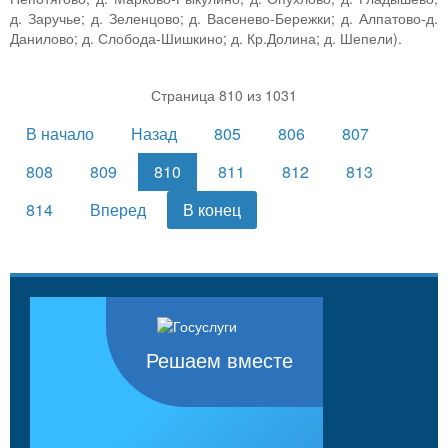
д. Заручье; д. Зеленцово; д. Васенево-Бережки; д. Алпатово-д.
Данилово; д. Слобода-Шишкино; д. Кр.Долина; д. Шепели).
Страница 810 из 1031
В начало
Назад
805
806
807
808
809
810
811
812
813
814
Вперед
В конец
Решаем вместе