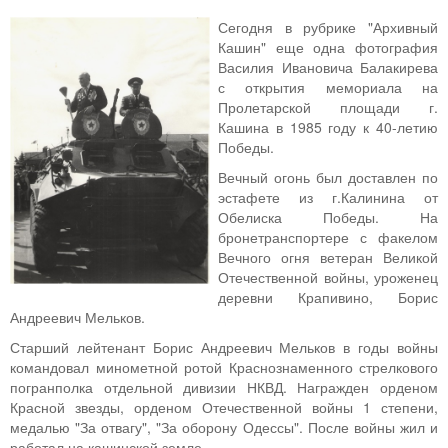
Сегодня в рубрике "Архивный
Кашин" еще одна фотография
Василия Ивановича Балакирева
с открытия мемориала на
Пролетарской площади г.
Кашина в 1985 году к 40-летию
Победы.
Вечный огонь был доставлен по
эстафете из г.Калинина от
Обелиска Победы. На
бронетранспортере с факелом
Вечного огня ветеран Великой
Отечественной войны, уроженец
деревни Крапивино, Борис
Андреевич Мельков.
Старший лейтенант Борис Андреевич Мельков в годы войны
командовал минометной ротой Краснознаменного стрелкового
погранполка отдельной дивизии НКВД. Награжден орденом
Красной звезды, орденом Отечественной войны 1 степени,
медалью "За отвагу", "За оборону Одессы". После войны жил и
работал на кашинской земле.