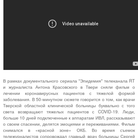
В рамках документального сериала "Эпидемия" телеканала RT
и журналиста Антона Красовского в Твери сняли фильм о
лечении коронавирусных пациентов с тяжелой формой
заболевания. В 50-минутном сюжете говорится о том, как врачи
Тверской областной клинической больницы буквально с того
света возвращают тяжелых пациентов с COVID-19. Люди,
больше 10 дней подключенные к аппаратам ИВЛ, рассказывают
о своем спасении, делятся эмоциями и переживаниями. Фильм
снимался в «красной зоне» ОКБ. Во время съемок
тележурналистов сопровождал главный врач больницы Сергей