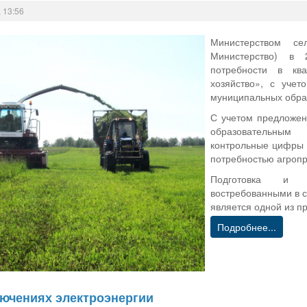
 13:56
Министерством се
Министерство) в 
потребности в кв
хозяйство», с уче
муниципальных образ
С учетом предложе
образовательным
контрольные цифры п
потребностью агроп
Подготовка и о
востребованными в с
является одной из п
Подробнее...
лючениях электроэнергии