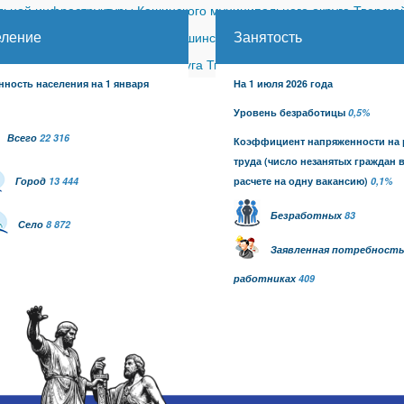
ной инфраструктуры Кашинского муниципального округа Тверской
еление
Занятость
ицкого сельского поселения Кашинского района (с изменениями)
-
шинского муниципального округа Тверской области от 26.06.2026
нность населения на 1 января
На 1 июля 2026 года
Уровень безработицы
0,5%
Всего
22 316
Коэффициент напряженности на
труда
(число незанятых граждан 
Город
13 444
расчете на одну вакансию)
0,1
%
Безработных
83
Село
8 872
Заявленная потребность
работниках
409