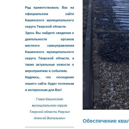
Рад приветствовать Вас на
официальном сайте
Кашинского муниципального
округа Тверской области.
Здесь Вы найдете сведения о
деятельности органов
местного самоуправления
Кашинского муниципального
округа Тверской области, а
также актуальные новости о
мероприятиях и событиях.
Надеюсь, что посещение
нашего сайта будет полезным
и интересным для Вас!
Глава Кашинского
муниципального округа
Тверской области Рагузин
Алексей Витальевич
Обеспечение ква