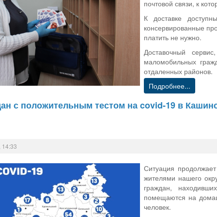
почтовой связи, к кот
К доставке доступн
консервированные про
платить не нужно.
Доставочный сервис
маломобильных гражд
отдаленных районов.
Подробнее...
ан с положительным тестом на covid-19 в Кашин
 14:33
Ситуация продолжает
жителями нашего окру
граждан, находивши
помещаются на домаш
человек.