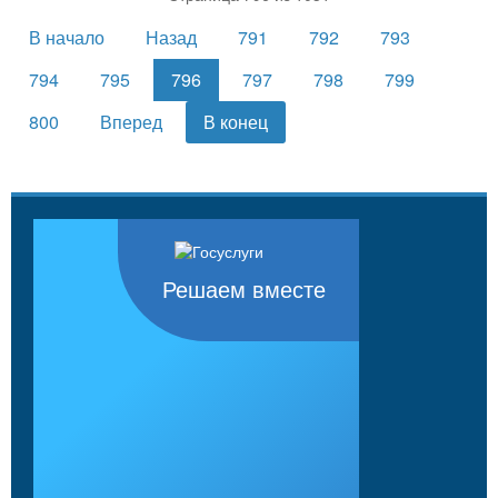
В начало
Назад
791
792
793
794
795
796
797
798
799
800
Вперед
В конец
Решаем вместе