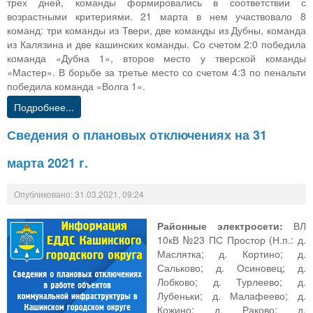
трех дней, команды формировались в соответствии с
возрастными критериями. 21 марта в нем участвовало 8
команд: три команды из Твери, две команды из Дубны, команда
из Калязина и две кашинских команды. Со счетом 2:0 победила
команда «Дубна 1», второе место у тверской команды
«Мастер». В борьбе за третье место со счетом 4:3 по пенальти
победила команда «Волга 1».
Подробнее...
Сведения о плановых отключениях на 31
марта 2021 г.
Опубликовано: 31.03.2021, 09:24
Районные электросети:
ВЛ
10кВ №23 ПС Простор (Н.п.: д.
Маслятка; д. Кортино; д.
Сальково; д. Осиновец; д.
Лобково; д. Турлеево; д.
Лубеньки; д. Малафеево; д.
Кожино; д. Раково; д.