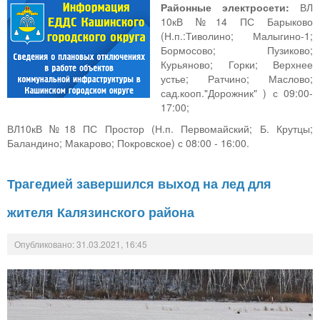
Районные электросети:
ВЛ
10кВ №14 ПС Барыково
(Н.п.:Тиволино; Малыгино-1;
Бормосово; Пузиково;
Курьяново; Горки; Верхнее
устье; Ратчино; Маслово;
сад.кооп."Дорожник" ) с 09:00-
17:00;
ВЛ10кВ №18 ПС Простор (Н.п. Первомайский; Б. Крутцы;
Баландино; Макарово; Покровское) с 08:00 - 16:00.
Трагедией завершился выход на лед для
жителя Калязинского района
Опубликовано: 31.03.2021, 16:45