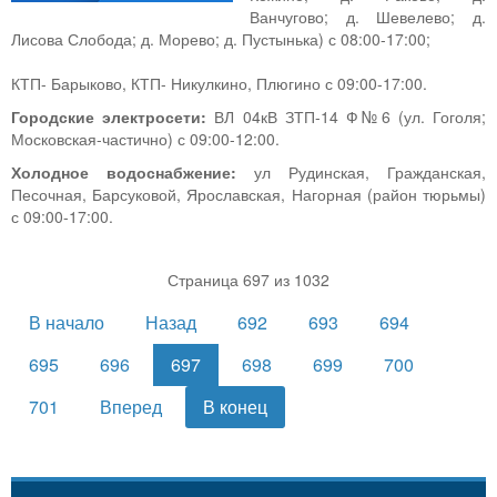
Ванчугово; д. Шевелево; д.
Лисова Слобода; д. Морево; д. Пустынька) с 08:00-17:00;
КТП- Барыково, КТП- Никулкино, Плюгино с 09:00-17:00.
Городские электросети:
ВЛ 04кВ ЗТП-14 Ф№6 (ул. Гоголя;
Московская-частично) с 09:00-12:00.
Холодное водоснабжение:
ул Рудинская, Гражданская,
Песочная, Барсуковой, Ярославская, Нагорная (район тюрьмы)
с 09:00-17:00.
Страница 697 из 1032
В начало
Назад
692
693
694
695
696
697
698
699
700
701
Вперед
В конец