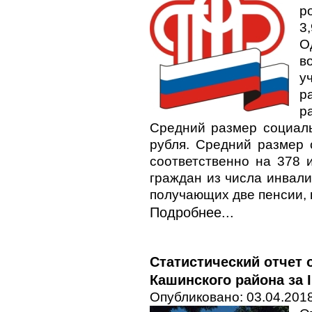
р
3
О
в
у
р
р
Средний размер социаль
рубля. Средний размер 
соответственно на 378 
граждан из числа инвал
получающих две пенсии, 
Подробнее...
Статистический отчет 
Кашинского района за I
Опубликовано: 03.04.2018