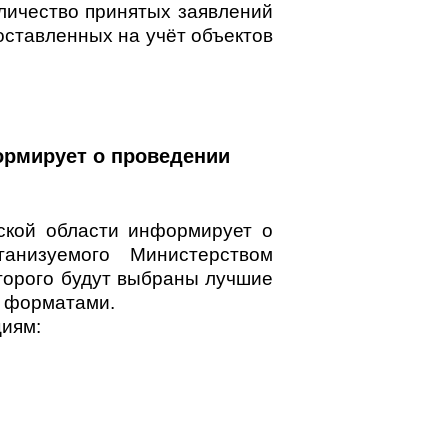
оличество принятых заявлений
поставленных на учёт объектов
ормирует о проведении
ской области информирует о
ганизуемого Министерством
торого будут выбраны лучшие
и форматами.
циям: