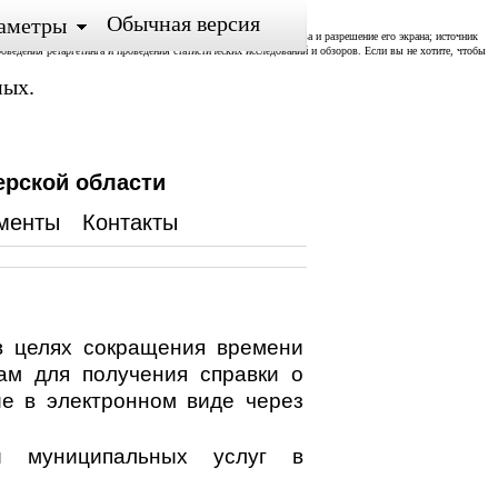
Обычная версия
аметры
ожении; тип и версия ОС, тип и версия Браузера; тип устройства и разрешение его экрана; источник
роведения ретаргетинга и проведения статистических исследований и обзоров. Если вы не хотите, чтобы
ных.
ерской области
менты
Контакты
в целях сокращения времени
ам для получения справки о
ие в электронном виде через
и муниципальных услуг в