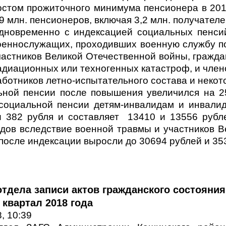
остом прожиточного минимума пенсионера в 201
,9 млн. пенсионеров, включая 3,2 млн. получател
дновременно с индексацией социальных пенси
оеннослужащих, проходивших военную службу по 
частников Великой Отечественной войны, гражда
адиационных или техногенных катастроф, и члено
аботников летно-испытательного состава и некот
ной пенсии после повышения увеличился на 2
социальной пенсии детям-инвалидам и инвалид
и 382 рубля и составляет 13410 и 13556 руб
идов вследствие военной травмы и участников В
после индексации выросли до 30694 рублей и 35
отдела записи актов гражданского состояни
 квартал 2018 года
, 10:39