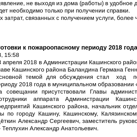
явление, не выходя из дома (работы) в удобное 
дет необходимо только при получении справки.
затрат, связанных с получением услуги, более че
отовки к пожароопасному периоду 2018 год
, 15:58
3 апреля 2018 в Администрации Кашинского райо
лаве Кашинского района Баландина Германа Ген
сновной темой для обсуждения стал ход по
ериоду 2018 года в муниципальном образовании 
а совещании присутствовали Главы админис
отрудники аппарата Администрации Кашинс
редприятий Кашинского района, начальник отде
ы по городу Кашину, Кашинскому, Калязинско
ёткин Александр Сергеевич, заместитель руков
 Теплухин Александр Анатольевич.