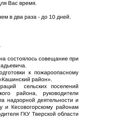
для Вас время.
м в два раза - до 10 дней.
а
на состоялось совещание при
надьевича.
дготовки к пожароопасному
«Кашинский район».
траций сельских поселений
кого района, руководители
ла надзорной деятельности и
му и Кесовогорскому районам
одителя ГКУ Тверской области