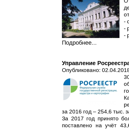
О
д
о
-
-
-
Подробнее...
Управление Росреестра
Опубликовано: 02.04.2018
3
о
г
К
р
за 2016 год – 254,6 тыс. 
За 2017 год принято бо
поставлено на учёт 43,