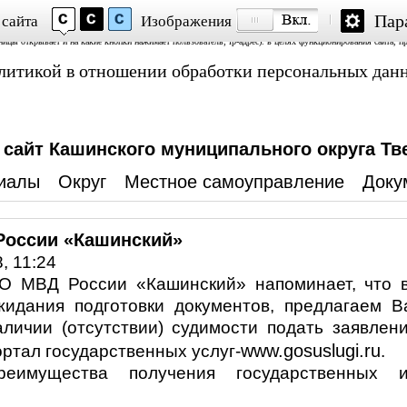
Пар
 сайта
Изображения
Аналитика» и «Яндекс.Метрика»; обработку файлов cookie, пользовательских данных (сведения о местопол
аницы открывает и на какие кнопки нажимает пользователь; ip-адрес). в целях функционирования сайта, п
политикой в отношении обработки персональных дан
айт Кашинского муниципального округа Тв
иалы
Округ
Местное самоуправление
Доку
оссии «Кашинский»
, 11:24
О МВД России «Кашинский» напоминает, что 
жидания подготовки документов, предлагаем В
аличии (отсутствии) судимости подать заявлен
www.gosuslugi.ru
ортал государственных услуг-
.
реимущества получения государственных 