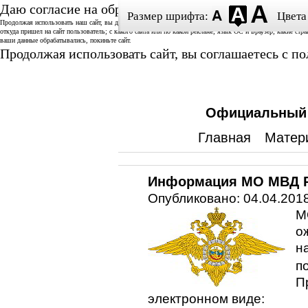
Даю согласие на обработку данных
Размер шрифта:
Цвета
Продолжая использовать наш сайт, вы даете согласие на использование аналитической системы «Спутник/
откуда пришел на сайт пользователь; с какого сайта или по какой рекламе; язык ОС и Браузер; какие стр
ваши данные обрабатывались, покиньте сайт.
Продолжая использовать сайт, вы соглашаетесь с 
Официальный с
Главная
Матер
Информация МО МВД Р
Опубликовано: 04.04.2018
М
о
н
п
П
электронном виде: