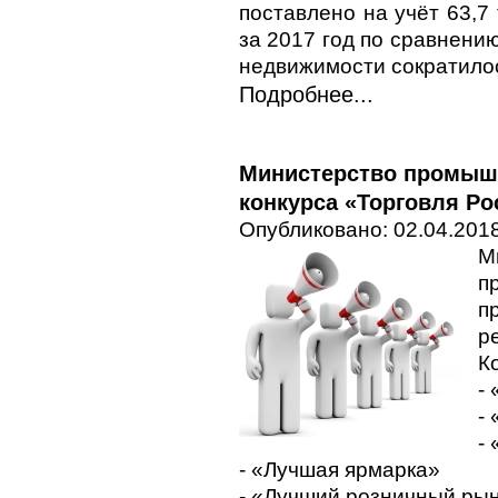
поставлено на учёт 63,7
за 2017 год по сравнени
недвижимости сократило
Подробнее...
Министерство промышл
конкурса «Торговля Ро
Опубликовано: 02.04.2018
М
п
п
р
К
-
-
-
- «Лучшая ярмарка»
- «Лучший розничный ры