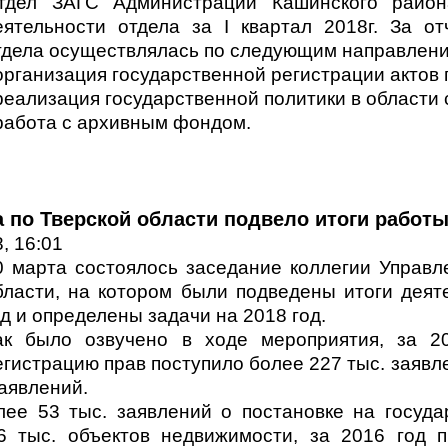
тдел ЗАГС Администрации Кашинского район
еятельности отдела за I квартал 2018г. За о
тдела осуществлялась по следующим направлени
 организация государственной регистрации актов 
 реализация государственной политики в области 
 работа с архивным фондом.
 по Тверской области подвело итоги работы 
, 16:01
0 марта состоялось заседание коллегии Управл
бласти, на котором были подведены итоги деят
од и определены задачи на 2018 год.
ак было озвучено в ходе мероприятия, за 2
егистрацию прав поступило более 227 тыс. заявл
заявлений.
лее 53 тыс. заявлений о постановке на госуда
6 тыс. объектов недвижимости, за 2016 год п