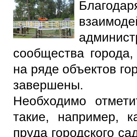
Благо
взаим
админист
сообщества города,
на ряде объектов го
завершены.
Необходимо отмети
такие, например, к
пруда городского са