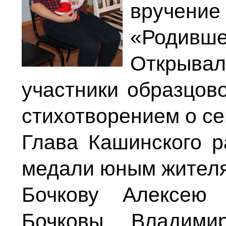
вручен
«Родивше
Открыв
участники образцово
стихотворением о се
Глава Кашинского р
медали юным жителя
Бочкову Алексею 
Бочковы Владим