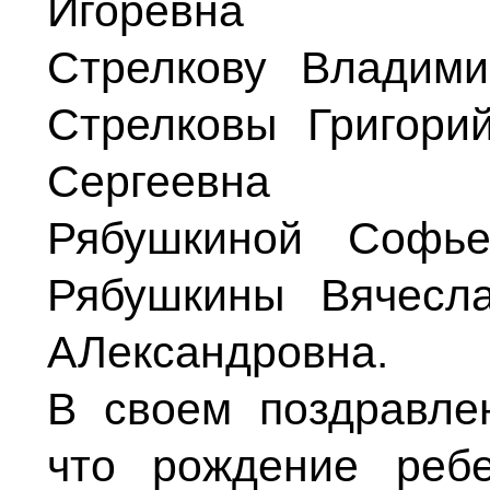
Игоревна
Стрелкову Владими
Стрелковы Григори
Сергеевна
Рябушкиной Софье
Рябушкины Вячесл
АЛександровна.
В своем поздравлен
что рождение реб