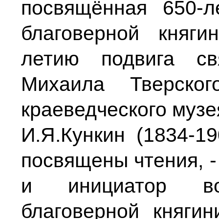
посвящённая 650-л
благоверной княг
летию подвига св
Михаила Тверског
краеведческого музе
И.Я.Кункин (1834-19
посвящены чтения, -
и инициатор вос
благоверной княги