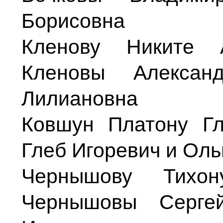
Борисовна
Кленову Никите А
Кленовы Алекса
Лилиановна
Ковшун Платону Гл
Глеб Игоревич и Оль
Чернышову Тихон
Чернышовы Серге