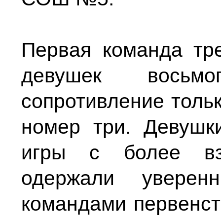
Первая команда тр
девушек восьмо
сопротивление толь
номер три. Девушк
игры с более вз
одержали увере
командами первенст