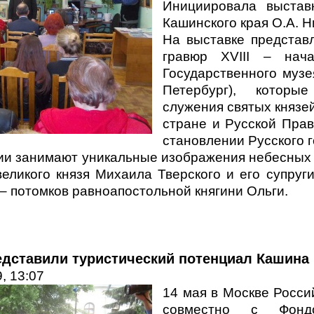
Инициировала выстав
Кашинского края О.А. Н
На выставке представ
гравюр XVIII – нач
Государственного музея
Петербург), которы
служения святых князе
стране и Русской Прав
становлении Русского г
ции занимают уникальные изображения небесных 
великого князя Михаила Тверского и его супруг
– потомков равноапостольной княгини Ольги.
дставили туристический потенциал Кашина
, 13:07
14 мая в Москве Росси
совместно с Фонд