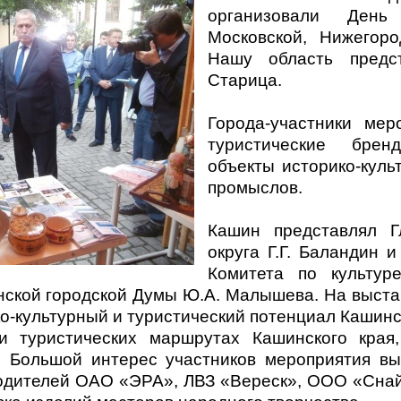
организовали Ден
Московской, Нижегоро
Нашу область предс
Старица.
Города-участники мер
туристические бренд
объекты историко-куль
промыслов.
Кашин представлял Г
округа Г.Г. Баландин 
Комитета по культур
нской городской Думы Ю.А. Малышева. На выста
о-культурный и туристический потенциал Кашинс
 туристических маршрутах Кашинского края,
. Большой интерес участников мероприятия в
водителей ОАО «ЭРА», ЛВЗ «Вереск», ООО «Сн