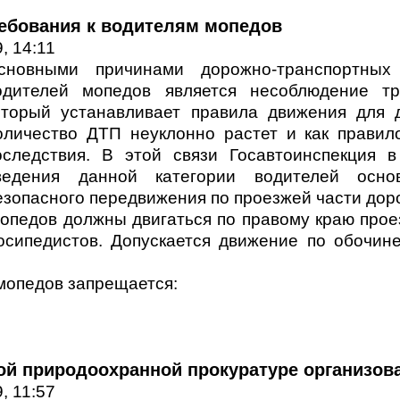
ебования к водителям мопедов
, 14:11
сновными причинами дорожно-транспортных
одителей мопедов является несоблюдение т
оторый устанавливает правила движения для д
оличество ДТП неуклонно растет и как прави
оследствия. В этой связи Госавтоинспекция 
ведения данной категории водителей осно
езопасного передвижения по проезжей части дор
мопедов должны двигаться по правому краю прое
осипедистов. Допускается движение по обочине
 мопедов запрещается:
ой природоохранной прокуратуре организов
, 11:57