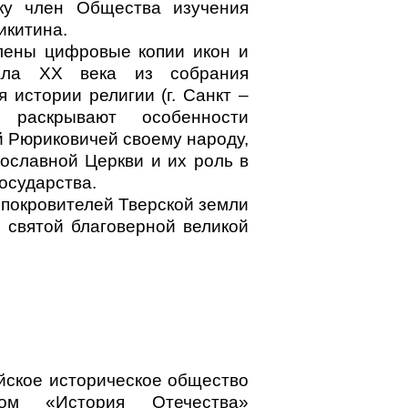
ку член Общества изучения
икитина.
лены цифровые копии икон и
ала ХХ века из собрания
 истории религии (г. Санкт –
е раскрывают особенности
й Рюриковичей своему народу,
ославной Церкви и их роль в
осударства.
покровителей Тверской земли
и святой благоверной великой
йское историческое общество
ом «История Отечества»