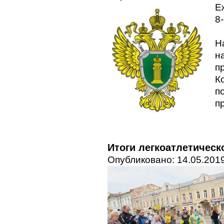
Е
8
Н
н
п
К
п
п
Итоги легкоатлетичес
Опубликовано: 14.05.2019