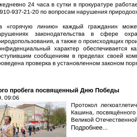
жедневно 24 часа в сутки в прокуратуре работа
-910-937-21-20 по вопросам нарушения природоо
а «горячую линию» каждый гражданин мож
арушениях законодательства в сфере ох
риродопользования, а также о происходящих про
онфиденциальный характер обеспечивается к
оступившим сообщениям в пределах своей комп
роведена проверка в установленном законом пор
кого пробега посвященный Дню Победы
, 09:06
Протокол легкоатлетич
Кашина, посвящённого
Великой Отечественной 
Подробнее...