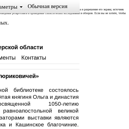
Обычная версия
аметры
ожении; тип и версия ОС, тип и версия Браузера; тип устройства и разрешение его экрана; источник
роведения ретаргетинга и проведения статистических исследований и обзоров. Если вы не хотите, чтобы
ных.
ерской области
менты
Контакты
 Рюриковичей»
ой библиотеке состоялось
тая княгиня Ольга и династия
освященной 1050-летию
 равноапостольной великой
изаторами выставки являются
ка и Кашинское благочиние.