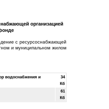
снабжающей организацией
фонде
едение с ресурсоснабжающей
стном и муниципальном жилом
ор водоснабжения и
34
Кб
61
Кб