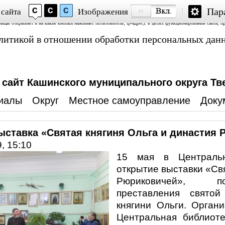
Пар
 сайта
Изображения
Аналитика» и «Яндекс.Метрика»; обработку файлов cookie, пользовательских данных (сведения о местопол
аницы открывает и на какие кнопки нажимает пользователь; ip-адрес). в целях функционирования сайта, п
политикой в отношении обработки персональных дан
айт Кашинского муниципального округа Тв
иалы
Округ
Местное самоуправление
Доку
ыставка «Святая княгиня Ольга и династия
, 15:10
15 мая в Центральн
открытие выставки «Свя
Рюриковичей», п
преставления святой
княгини Ольги. Орган
Центральная библиоте