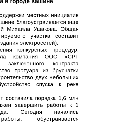
а в городе Кашине
оддержки местных инициатив
Кашине благоустраивается еще
ой Михаила Ушакова. Общая
тируемого участка составит
 здания электросетей).
ения конкурсных процедур,
пила компания ООО «СРТ
заключенного контракта
ство тротуара из брусчатки
троительство двух небольших
бустройство спуска к реке
т составила порядка 1,6 млн
олжен завершить работы к 1
да. Сегодня начались
работы, обустраивается