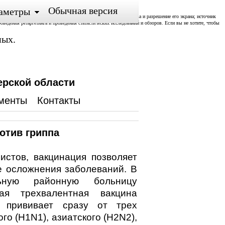
Обычная версия
аметры
ожении; тип и версия ОС, тип и версия Браузера; тип устройства и разрешение его экрана; источник
роведения ретаргетинга и проведения статистических исследований и обзоров. Если вы не хотите, чтобы
ных.
ерской области
менты
Контакты
отив гриппа
стов, вакцинация позволяет
е осложнения заболеваний. В
ьную районную больницу
ная трехвалентная вакцина
я прививает сразу от трех
го (H1N1), азиатского (H2N2),