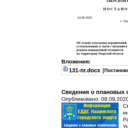
Вложения:
131-пг.docx
[Постановл
Сведения о плановых о
Опубликовано: 08.09.2020
С
и
Р
У