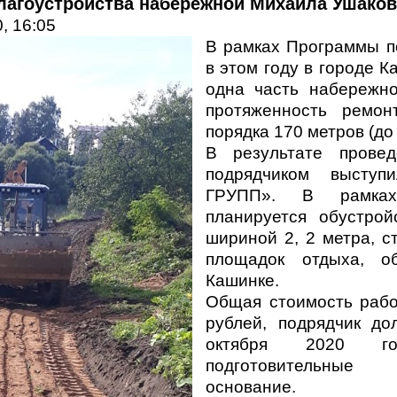
лагоустройства набережной Михаила Ушаков
, 16:05
В рамках Программы п
в этом году в городе 
одна часть набережн
протяженность ремон
порядка 170 метров (до
В результате провед
подрядчиком высту
ГРУПП». В рамках 
планируется обустрой
шириной 2, 2 метра, с
площадок отдыха, о
Кашинке.
Общая стоимость рабо
рублей, подрядчик д
октября 2020 го
подготовительные 
основание.