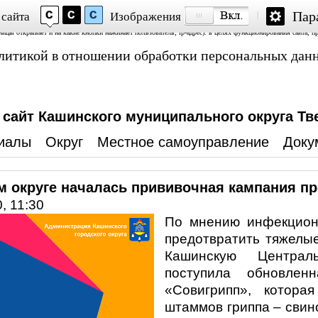
Пар
 сайта
Изображения
Аналитика» и «Яндекс.Метрика»; обработку файлов cookie, пользовательских данных (сведения о местопол
аницы открывает и на какие кнопки нажимает пользователь; ip-адрес). в целях функционирования сайта, п
политикой в отношении обработки персональных дан
айт Кашинского муниципального округа Тв
иалы
Округ
Местное самоуправление
Доку
м округе началась прививочная кампания пр
, 11:30
По мнению инфекциони
предотвратить тяжелы
Кашинскую Централ
поступила обновлен
«Совигрипп», котора
штаммов гриппа – свино