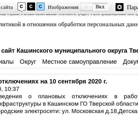
Пар
 сайта
Изображения
Аналитика» и «Яндекс.Метрика»; обработку файлов cookie, пользовательских данных (сведения о местопол
аницы открывает и на какие кнопки нажимает пользователь; ip-адрес). в целях функционирования сайта, п
политикой в отношении обработки персональных дан
айт Кашинского муниципального округа Тв
иалы
Округ
Местное самоуправление
Доку
тключениях на 10 сентября 2020 г.
, 10:37
ведения о плановых отключениях в работ
нфраструктуры в Кашинском ГО Тверской области 
ородские электросети: ул. Московская д.18,Детская