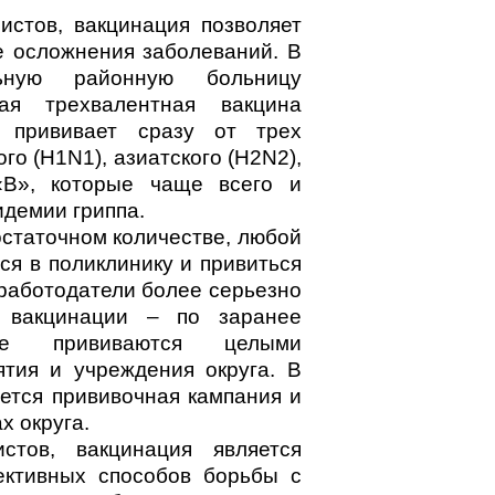
стов, вакцинация позволяет
е осложнения заболеваний. В
ьную районную больницу
ная трехвалентная вакцина
я прививает сразу от трех
го (H1N1), азиатского (H2N2),
«B», которые чаще всего и
демии гриппа.
остаточном количестве, любой
ся в поликлинику и привиться
 работодатели более серьезно
 вакцинации – по заранее
ке прививаются целыми
ятия и учреждения округа. В
ется прививочная кампания и
х округа.
стов, вакцинация является
ктивных способов борьбы с