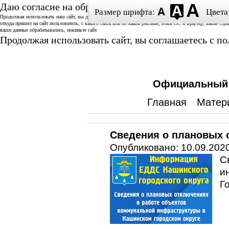
Даю согласие на обработку данных
Размер шрифта:
Цвета
Продолжая использовать наш сайт, вы даете согласие на использование аналитической системы «Спутник/
откуда пришел на сайт пользователь; с какого сайта или по какой рекламе; язык ОС и Браузер; какие стр
ваши данные обрабатывались, покиньте сайт.
Продолжая использовать сайт, вы соглашаетесь с 
Официальный с
Главная
Матер
Сведения о плановых о
Опубликовано: 10.09.2020
С
и
Г