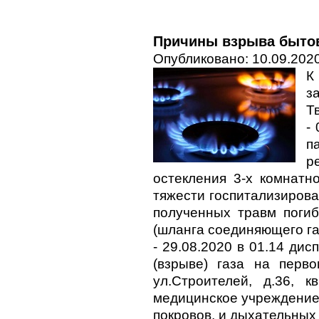
Причины взрыва бытов
Опубликовано: 10.09.2020
К
з
Т
-
п
р
остекления 3-х комнатн
тяжести госпитализирова
полученных травм погиб
(шланга соединяющего га
- 29.08.2020 в 01.14 д
(взрыве) газа на перв
ул.Строителей, д.36, 
медицинское учреждение
покровов, и дыхательных 