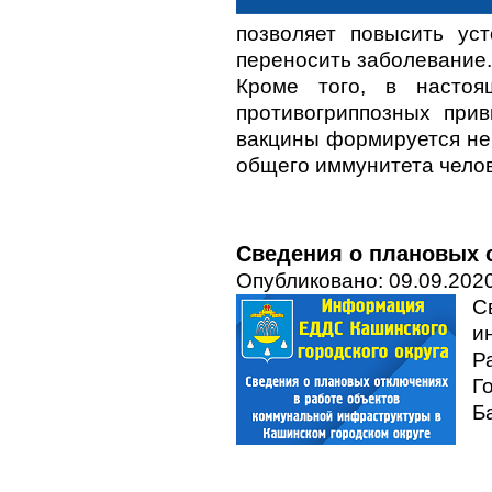
позволяет повысить ус
переносить заболевание.
Кроме того, в настоя
противогриппозных при
вакцины формируется не 
общего иммунитета челов
Сведения о плановых о
Опубликовано: 09.09.2020
С
и
Р
Г
Б