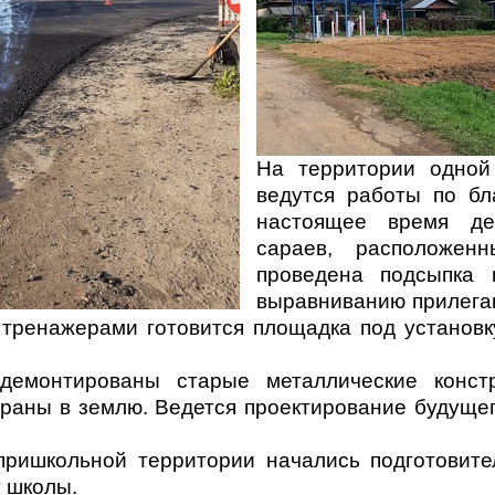
На территории одной
ведутся работы по бл
настоящее время де
сараев, расположен
проведена подсыпка 
выравниванию прилегаю
тренажерами готовится площадка под установ
емонтированы старые металлические констр
браны в землю. Ведется проектирование будущег
пришкольной территории начались подготовите
 школы.