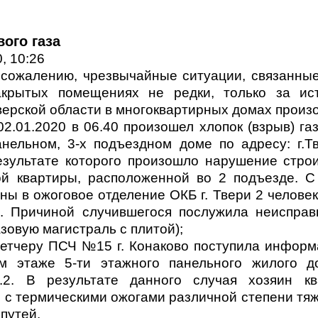
ого газа
, 10:26
 сожалению, чрезвычайные ситуации, связанные
акрытых помещениях не редки, только за ис
верской области в многоквартирных домах произ
 02.01.2020 в 06.40 произошел хлопок (взрыв) га
анельном, 3-х подъездном доме по адресу: г.Тв
езультате которого произошло нарушение стро
ой квартиры, расположенной во 2 подъезде. 
ны в ожоговое отделение ОКБ г. Твери 2 человек
. Причиной случившегося послужила неисправ
зовую магистраль с плитой);
испетчеру ПСЧ №15 г. Конаково поступила инфор
ом этаже 5-ти этажного панельного жилого до
кв.2. В результате данного случая хозяин к
 с термическими ожогами различной степени тя
путей.