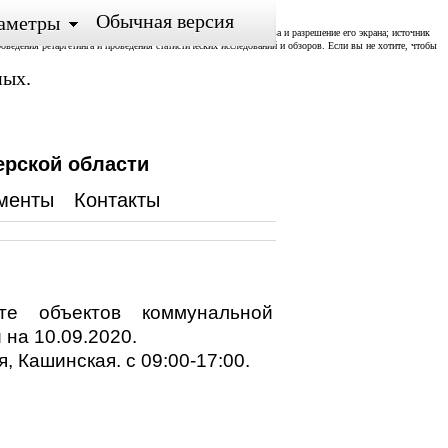
Обычная версия
аметры
ожении; тип и версия ОС, тип и версия Браузера; тип устройства и разрешение его экрана; источник
роведения ретаргетинга и проведения статистических исследований и обзоров. Если вы не хотите, чтобы
ных.
ерской области
менты
Контакты
е объектов коммунальной
на 10.09.2020.
, Кашинская. с 09:00-17:00.