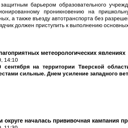
 защитным барьером образовательного учреж
ционированному проникновению на пришкольн
ных, а также въезду автотранспорта без разреше
дчик должен приступить к выполнению основных
лагоприятных метеорологических явлениях
, 14:10
0 сентября на территории Тверской облас
естами сильные. Днем усиление западного вет
м округе началась прививочная кампания пр
, 11:30