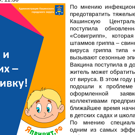
По мнению инфекциони
предотвратить тяжелы
Кашинскую Централ
поступила обновлен
«Совигрипп», котора
штаммов гриппа – свино
вируса гриппа типа 
вызывают сезонные эпи
Вакцина поступила в д
житель может обратить
от вируса. В этом году
подошли к проблеме
оформленной заяв
коллективами предпри
ближайшее время начн
в детских садах и школа
По мнению специали
одним из самых эффе