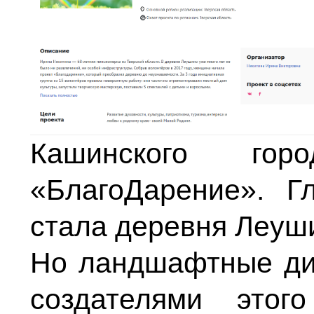
Кашинского гор
«БлагоДарение». Г
стала деревня Леуш
Но ландшафтные ди
создателями этог