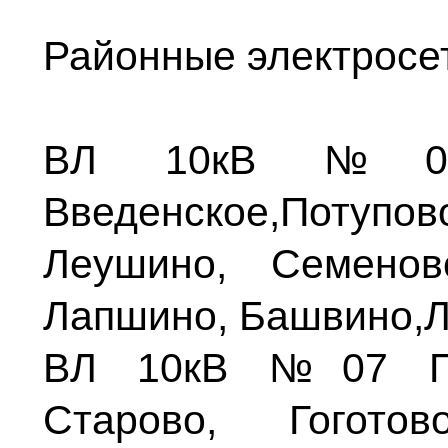
Районные электросе
ВЛ 10кВ №03 
Введенское,Потупо
Леушино, Семеновс
Лапшино, Башвино,Лу
ВЛ 10кВ №07 ПС 
Старово, Гоготов