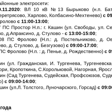
айонные электросети:
0.11.2020
: ВЛ 10 кВ №13 Бырыково (н.п. Бат
еретрясово, Харлово, Колбасино-Мехтенево)
с 09
Фролово
с 11:00-13:00
;
ПС Простор Н.п.: г. Кашин (ул. Свободы, ул. Сер
о, д.Апраксино, д. Стулово -
с 13:00-15:00
;
ПС Фролово (Н.п.: д. Постельниково, д. Овс
о, д. Стулово, д. Безгузово)
с 09:00-17:00
;
 Фролово (Н.п. : д. Пенье, д. Рождественно)
с 0
шин (ул. Гражданская, И. Тургенева, Тургеневск
ори, Кропоткина, С.Корольковой, Нагорная, Ярос
шин (Сад Тургенева, Судейская, Профсоюзов, Суд
о)
с 09:00-14:00
;
шин (ул.Л. Толстого, Луночарского, Горсад)
с 09:0
 года