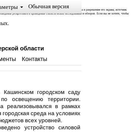
Обычная версия
аметры
ожении; тип и версия ОС, тип и версия Браузера; тип устройства и разрешение его экрана; источник
роведения ретаргетинга и проведения статистических исследований и обзоров. Если вы не хотите, чтобы
ных.
ерской области
менты
Контакты
 Кашинском городском саду
 по освещению территории.
ва реализовывался в рамках
городская среда на условиях
юджетов всех уровней.
оведено устройство силовой