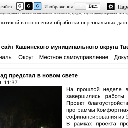
Пар
 сайта
Изображения
Аналитика» и «Яндекс.Метрика»; обработку файлов cookie, пользовательских данных (сведения о местопол
аницы открывает и на какие кнопки нажимает пользователь; ip-адрес). в целях функционирования сайта, п
политикой в отношении обработки персональных дан
айт Кашинского муниципального округа Тв
иалы
Округ
Местное самоуправление
Доку
ад предстал в новом свете
, 11:37
На прошлой неделе в
завершились работы
Проект благоустройст
программы Комфортная 
софинансирования из б
В рамках проекта пр