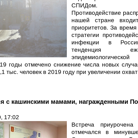
СПИДом.
Противодействие расп
нашей стране входи
приоритетов. За время
стратегии противодей
инфекции в России
тенденция еже
эпидемиологическо
019 годы отмечено снижение числа новых случа
0,1 тыс. человек в 2019 году при увеличении охва
лся с кашинскими мамами, награжденными П
, 17:02
Встреча приурочена
отмечался в минувше