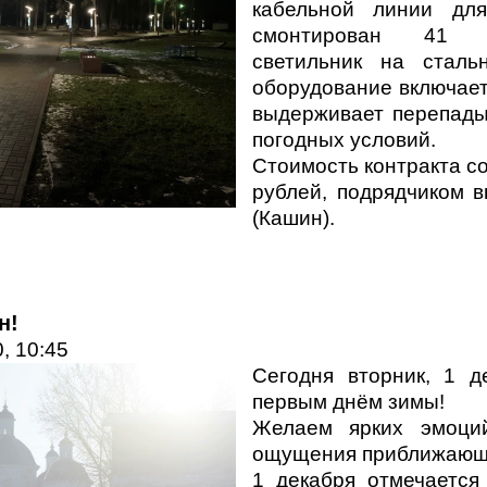
кабельной линии для
смонтирован 41 с
светильник на сталь
оборудование включает
выдерживает перепады
погодных условий.
Стоимость контракта с
рублей, подрядчиком 
(Кашин).
н!
, 10:45
Сегодня вторник, 1 д
первым днём зимы!
Желаем ярких эмоций
ощущения приближающе
1 декабря отмечаетс