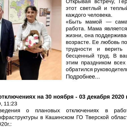
Открывая встречу, Ге
этот светлый и теплы
каждого человека.
«Быть мамой — сама
работа. Мама являетс
жизни, она поддержива
возрасте. Ее любовь п
трудности и верить
бесценный труд. В ва
этим праздником всех
обратился руководител
Подробнее...
тключениях на 30 ноября - 03 декабря 2020 г
, 11:23
ведения о плановых отключениях в работ
нфраструктуры в Кашинском ГО Тверской област
20г.: