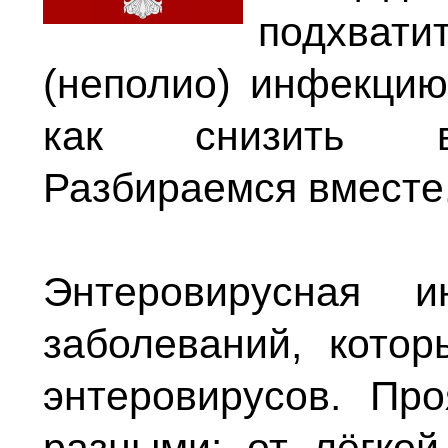
подхва
(неполио) инфекцию
как снизить ве
Разбираемся вместе
Энтеровирусная 
заболеваний, кото
энтеровирусов. Пр