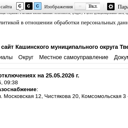
Пар
 сайта
Изображения
Аналитика» и «Яндекс.Метрика»; обработку файлов cookie, пользовательских данных (сведения о местопол
аницы открывает и на какие кнопки нажимает пользователь; ip-адрес). в целях функционирования сайта, п
политикой в отношении обработки персональных дан
айт Кашинского муниципального округа Тв
иалы
Округ
Местное самоуправление
Доку
тключениях на 25.05.2026 г.
, 09:38
азоснабжение
:
л. Московская 12, Чистякова 20, Комсомольская 3 -