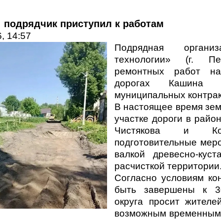
: подрядчик приступил к работам
, 14:57
Подрядная орган
технологии» (г. П
ремонтных работ на
дорогах Кашина 
муниципальных контрак
В настоящее время зем
участке дороги в райо
Чистякова и Ком
подготовительные меро
валкой древесно-куст
расчисткой территории
Согласно условиям ко
быть завершены к 3
округа просит жителе
возможным временным 