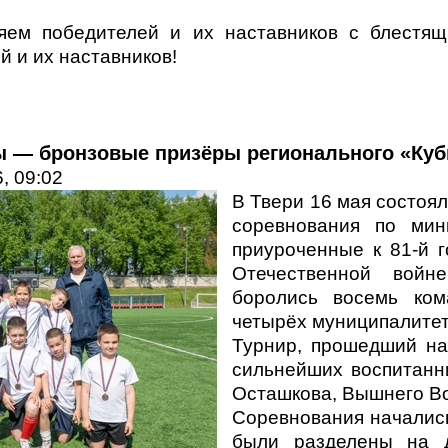
яем победителей и их наставников с блестящ
й и их наставников!
 — бронзовые призёры регионального «Куб
, 09:02
В Твери 16 мая состоя
соревнования по мин
приуроченные к 81-й 
Отечественной войн
боролись восемь ко
четырёх муниципалитет
Турнир, прошедший на
сильнейших воспитанн
Осташкова, Вышнего Во
Соревнования начались
были разделены на 