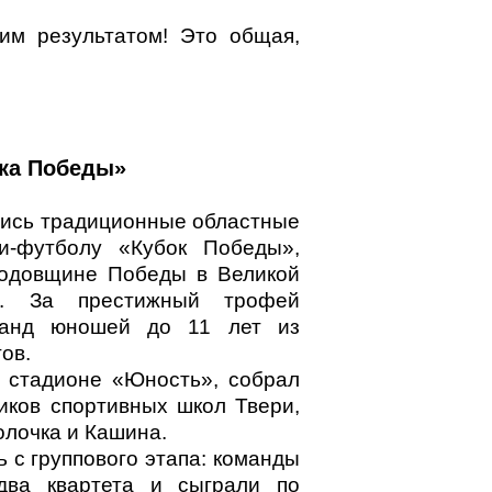
им результатом! Это общая,
ка Победы»
лись традиционные областные
и-футболу «Кубок Победы»,
годовщине Победы в Великой
е. За престижный трофей
манд юношей до 11 лет из
ов.
 стадионе «Юность», собрал
иков спортивных школ Твери,
лочка и Кашина.
 с группового этапа: команды
два квартета и сыграли по