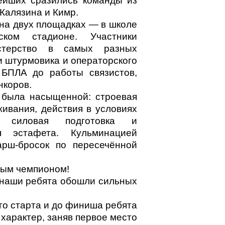
нейших сразились команды из
Калязина и Кимр.
на двух площадках — в школе
м стадионе. Участники
стерство в самых разных
и штурмовика и операторского
 БПЛА до работы связистов,
нкоров.
 была насыщенной: строевая
живания, действия в условиях
, силовая подготовка и
я эстафета. Кульминацией
арш-бросок по пересечённой
ным чемпионом!
 наши ребята обошли сильных
го старта и до финиша ребята
характер, заняв первое место