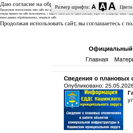
Даю согласие на обработку данных
Размер шрифта:
Цвета
Продолжая использовать наш сайт, вы даете согласие на использование аналитической системы «Спутник/
откуда пришел на сайт пользователь; с какого сайта или по какой рекламе; язык ОС и Браузер; какие стр
ваши данные обрабатывались, покиньте сайт.
Продолжая использовать сайт, вы соглашаетесь с 
Официальный с
Главная
Матер
Сведения о плановых о
Опубликовано: 25.05.2026
Г
у